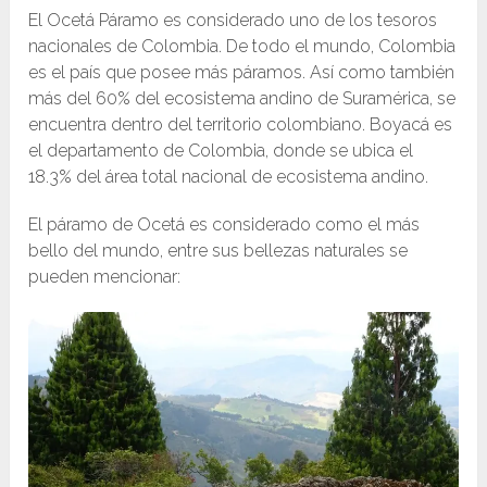
El Ocetá Páramo es considerado uno de los tesoros
nacionales de Colombia. De todo el mundo, Colombia
es el país que posee más páramos. Así como también
más del 60% del ecosistema andino de Suramérica, se
encuentra dentro del territorio colombiano. Boyacá es
el departamento de Colombia, donde se ubica el
18.3% del área total nacional de ecosistema andino.
El páramo de Ocetá es considerado como el más
bello del mundo, entre sus bellezas naturales se
pueden mencionar: