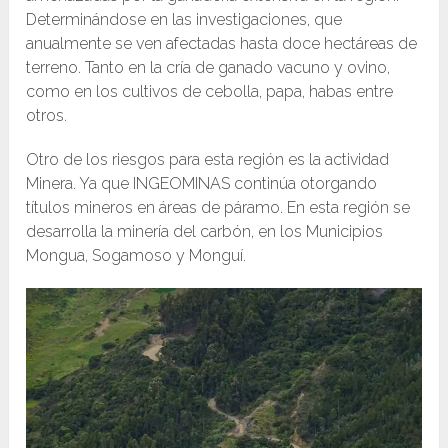
Determinándose en las investigaciones, que
anualmente se ven afectadas hasta doce hectáreas de
terreno. Tanto en la cría de ganado vacuno y ovino,
como en los cultivos de cebolla, papa, habas entre
otros.
Otro de los riesgos para esta región es la actividad
Minera. Ya que INGEOMINAS continúa otorgando
títulos mineros en áreas de páramo. En esta región se
desarrolla la minería del carbón, en los Municipios
Mongua, Sogamoso y Monguí.