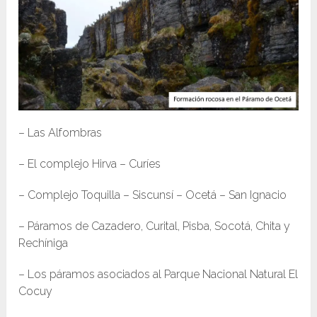
– Las Alfombras
– El complejo Hirva – Curíes
– Complejo Toquilla – Siscunsí – Ocetá – San Ignacio
– Páramos de Cazadero, Curital, Pisba, Socotá, Chita y
Rechíniga
– Los páramos asociados al Parque Nacional Natural El
Cocuy