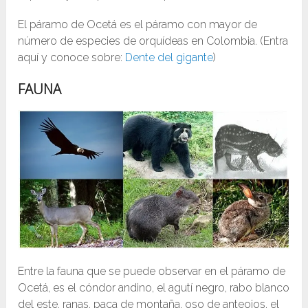
El páramo de Ocetá es el páramo con mayor de
número de especies de orquídeas en Colombia. (Entra
aquí y conoce sobre:
Dente del gigante
)
FAUNA
Entre la fauna que se puede observar en el páramo de
Ocetá, es el cóndor andino, el agutí negro, rabo blanco
del este, ranas, paca de montaña, oso de anteojos, el