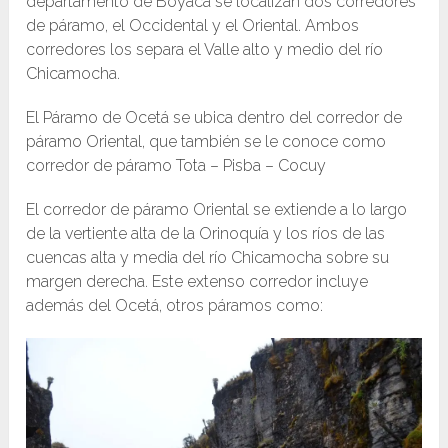
departamento de Boyacá se localizan dos corredores
de páramo, el Occidental y el Oriental. Ambos
corredores los separa el Valle alto y medio del río
Chicamocha.
El Páramo de Ocetá se ubica dentro del corredor de
páramo Oriental, que también se le conoce como
corredor de páramo Tota – Pisba – Cocuy
El corredor de páramo Oriental se extiende a lo largo
de la vertiente alta de la Orinoquía y los ríos de las
cuencas alta y media del río Chicamocha sobre su
margen derecha. Este extenso corredor incluye
además del Ocetá, otros páramos como: