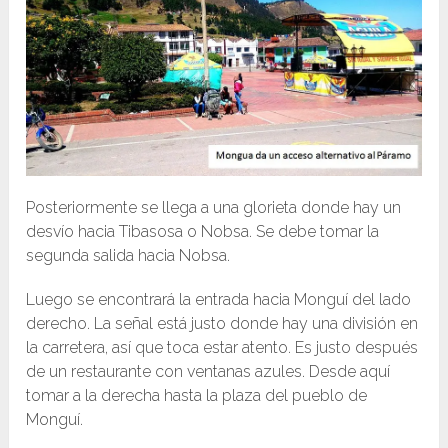
Posteriormente se llega a una glorieta donde hay un
desvío hacia Tibasosa o Nobsa. Se debe tomar la
segunda salida hacia Nobsa.
Luego se encontrará la entrada hacia Monguí del lado
derecho. La señal está justo donde hay una división en
la carretera, así que toca estar atento. Es justo después
de un restaurante con ventanas azules. Desde aquí
tomar a la derecha hasta la plaza del pueblo de
Monguí.