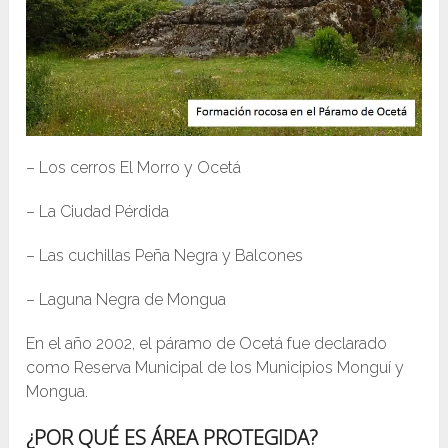
– Los cerros El Morro y Ocetá
– La Ciudad Pérdida
– Las cuchillas Peña Negra y Balcones
– Laguna Negra de Mongua
En el año 2002, el páramo de Ocetá fue declarado
como Reserva Municipal de los Municipios Monguí y
Mongua.
¿POR QUÉ ES ÁREA PROTEGIDA?