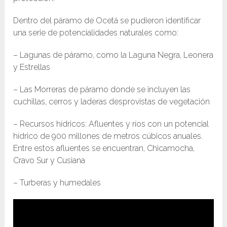
Dentro del páramo de Ocetá se pudieron identificar
una serie de potencialidades naturales como:
– Lagunas de páramo, como la Laguna Negra, Leonera
y Estrellas
– Las Morreras de páramo donde se incluyen las
cuchillas, cerros y laderas desprovistas de vegetación
– Recursos hídricos: Afluentes y ríos con un potencial
hídrico de 900 millones de metros cúbicos anuales.
Entre estos afluentes se encuentran, Chicamocha,
Cravo Sur y Cusiana
– Turberas y humedales