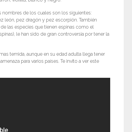
 nombres de los cuales son los siguientes:
, pez león, pez dragón y pez escorpión. También
a de las especies que tienen espinas como el
pinas), le han sido de gran controversia por tener la
 mas temida, aunque en su edad adulta llega tener
menaza para varios países. Te invito a ver este