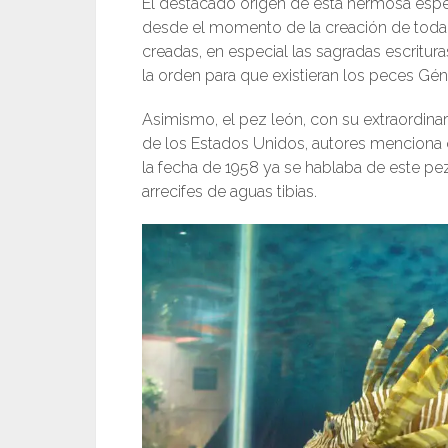
El destacado origen de esta hermosa espec
desde el momento de la creación de toda 
creadas, en especial las sagradas escritur
la orden para que existieran los peces Géne
Asimismo, el pez león, con su extraordinari
de los Estados Unidos, autores menciona 
la fecha de 1958 ya se hablaba de este pez
arrecifes de aguas tibias.