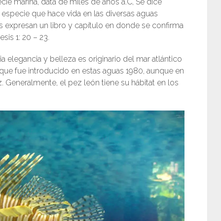
ie marina, data de miles de años a.C, Se dice
especie que hace vida en las diversas aguas
as expresan un libro y capítulo en donde se confirma
sis 1: 20 – 23.
a elegancia y belleza es originario del mar atlántico
que fue introducido en estas aguas 1980, aunque en
. Generalmente, el pez león tiene su hábitat en los