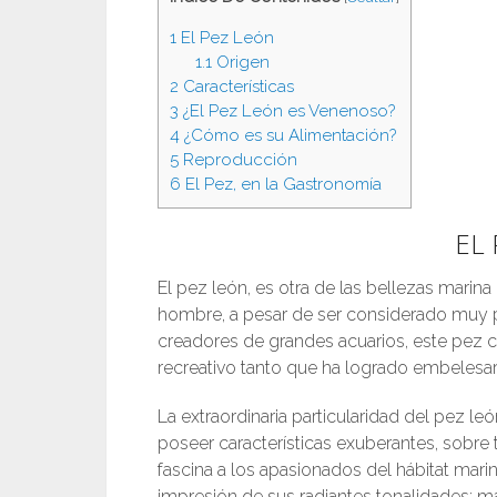
1
El Pez León
1.1
Origen
2
Características
3
¿El Pez León es Venenoso?
4
¿Cómo es su Alimentación?
5
Reproducción
6
El Pez, en la Gastronomía
EL
El pez león, es otra de las bellezas marina
hombre, a pesar de ser considerado muy 
creadores de grandes acuarios, este pez c
recreativo tanto que ha logrado embelesar
La extraordinaria particularidad del pez le
poseer características exuberantes, sobre 
fascina a los apasionados del hábitat marin
impresión de sus radiantes tonalidades: ma