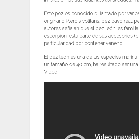
Este pez es conocido o llamado por varios
originario Pterois volitans, pez pavo real
autores señalan que el pez león, es famili
escorpión, esta parte de sus accesorios (es
particularidad por contener veneno.
El pez león es una de las especies marina
un tamaño de 40 cm, ha resultado ser una a
Vídeo.