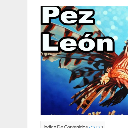
Indice De Contenidos
[
Ocultar
]