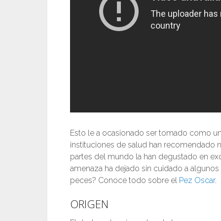
Esto le a ocasionado ser tomado como un p
instituciones de salud han recomendado 
partes del mundo la han degustado en exqu
amenaza ha dejado sin cuidado a algunos p
peces? Conoce todo sobre el
Pez Oscar
.
ORIGEN