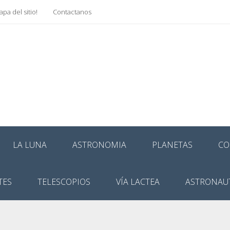
pa del sitio!
Contactanos
LA LUNA
ASTRONOMIA
PLANETAS
CO
TES
TELESCOPIOS
VÍA LACTEA
ASTRONAU