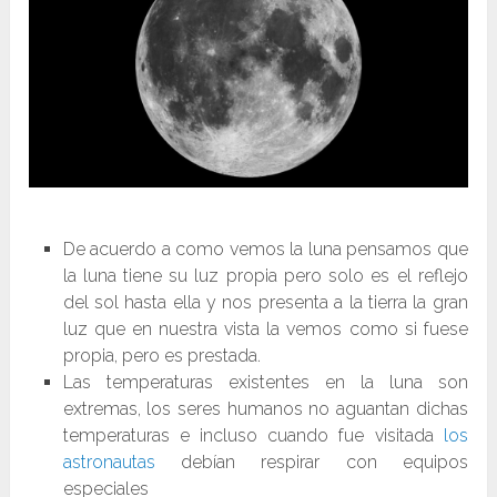
De acuerdo a como vemos la luna pensamos que
la luna tiene su luz propia pero solo es el reflejo
del sol hasta ella y nos presenta a la tierra la gran
luz que en nuestra vista la vemos como si fuese
propia, pero es prestada.
Las temperaturas existentes en la luna son
extremas, los seres humanos no aguantan dichas
temperaturas e incluso cuando fue visitada
los
astronautas
debían respirar con equipos
especiales