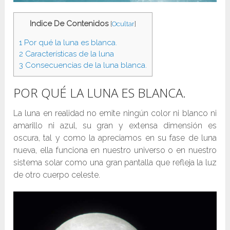
Indice De Contenidos
[
Ocultar
]
1
Por qué la luna es blanca.
2
Características de la luna
3
Consecuencias de la luna blanca.
POR QUÉ LA LUNA ES BLANCA.
La luna en realidad no emite ningún color ni blanco ni
amarillo ni azul, su gran y extensa dimensión es
oscura, tal y como la apreciamos en su fase de luna
nueva, ella funciona en nuestro universo o en nuestro
sistema solar como una gran pantalla que refleja la luz
de otro cuerpo celeste.