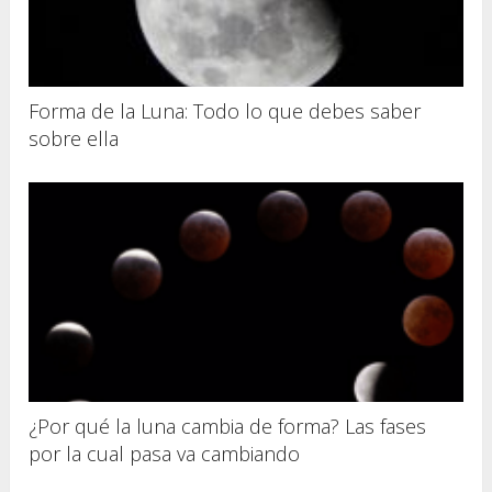
Forma de la Luna: Todo lo que debes saber
sobre ella
¿Por qué la luna cambia de forma? Las fases
por la cual pasa va cambiando