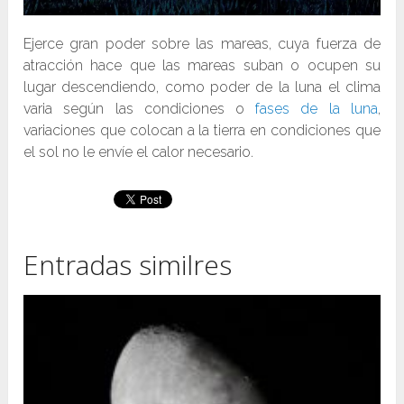
Ejerce gran poder sobre las mareas, cuya fuerza de
atracción hace que las mareas suban o ocupen su
lugar descendiendo, como poder de la luna el clima
varia según las condiciones o
fases de la luna
,
variaciones que colocan a la tierra en condiciones que
el sol no le envíe el calor necesario.
Entradas similres