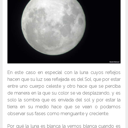
En este caso en especial con la luna cuyos reflejos
hacen que su luz sea reflejada es del Sol, que por estar
entre uno cuerpo celeste y otro hace que se perciba
de manera en la que su color se va desplazando, y es
solo la sombra que es enviada del sol y por estar la
tierra en su medio hace que se vean o podamos
observar sus fases como menguante y creciente.
Por qué la luna es blanca la vemos blanca cuando es