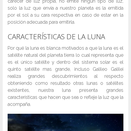
carecer de luz propia, no emite ningún tipo de luz,
solo la luz que envía a nuestro planeta es la emitida
por el sol a su cara respectiva en caso de estar en la
posición adecuada para emitirla.
CARACTERÍSTICAS DE LA LUNA
Por qué la luna es blanca motivados a que la luna es el
satélite natural del planeta tierra lo cual representa que
es el único satélite y dentro del sistema solar es el
quinto satélite mas grande, incluso Galileo Galilei
realiza grandes descubrimientos al respecto
obteniendo como resultado otras lunas o satélites
existentes, nuestra luna presenta grandes
características que hacen que sea o refleje la luz que la
acompaña.