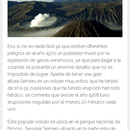
Eso sí, no es nada fácil ya que existen diferentes
peligros en el año 1970 un poblador murió por la
aspiración de gases venenosos, ya que para llegar a la
cúspide se presenta un enorme desafío que no es
imposible de lograr. Aparte de tener una gran
altura Semeru es un volcán muy activo que ha tenido
de 10 a 55 ocasiones que ha tenido erupción han sido
fatídico, se comenta que desde el año 1968 tuvo
erupciones seguidas por al menos 20 minutos cada
uno.
Este popular volcán se ubica en el parque nacional de
Bromo Tengger Semeru situado en la parte este de