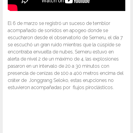
El 6 de marzo se registró un suceso de temblor
acompañado de sonidos en apogeo donde se
escucharon desde el observatorio de Semeru, el día 7
se escuchó un gran ruido mientras que la cúspide se
encontraba envuelta de nubes, Semeru estuvo en
alerta de nivel 2 de un máximo de 4, las explosiones
pasaron en un intervalo de 20 a 30 minutos con
presencia de cenizas de 100 a 400 metros encima del
cráter de Jonggrang Seloko, estas erupciones no
estuvieron acompañadas por flujos piroclásticos.