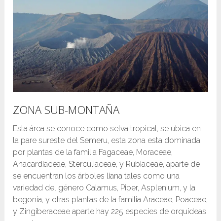
ZONA SUB-MONTAÑA
Esta área se conoce como selva tropical, se ubica en
la pare sureste del Semeru, esta zona esta dominada
por plantas de la familia Fagaceae, Moraceae,
Anacardiaceae, Sterculiaceae, y Rubiaceae, aparte de
se encuentran los árboles liana tales como una
variedad del género Calamus, Piper, Asplenium, y la
begonia, y otras plantas de la familia Araceae, Poaceae,
y Zingiberaceae aparte hay 225 especies de orquídeas