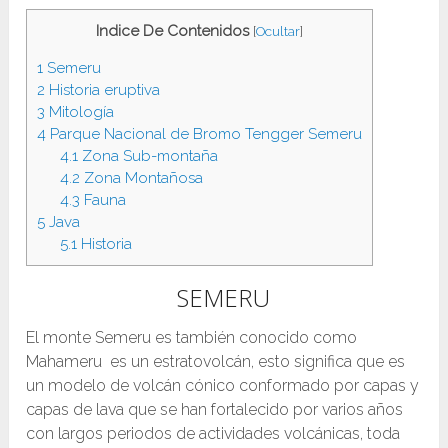
Indice De Contenidos
[
Ocultar
]
1
Semeru
2
Historia eruptiva
3
Mitología
4
Parque Nacional de Bromo Tengger Semeru
4.1
Zona Sub-montaña
4.2
Zona Montañosa
4.3
Fauna
5
Java
5.1
Historia
SEMERU
El monte Semeru es también conocido como
Mahameru es un estratovolcán, esto significa que es
un modelo de volcán cónico conformado por capas y
capas de lava que se han fortalecido por varios años
con largos periodos de actividades volcánicas, toda