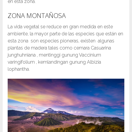
en esta zona.
ZONA MONTAÑOSA
La vida vegetal se reduce en gran medida en este
ambiente, la mayor parte de las especies que están en
esta zona son especies pioneras, existen algunas
plantas de madera tales como cemara Casuarina
junghuhniana , mentinggi gunung Vaccinium
varingifolium , kemlandingan gunung Albizia
lophantha.