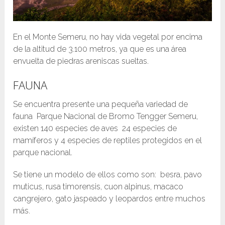
En el Monte Semeru, no hay vida vegetal por encima
de la altitud de 3.100 metros, ya que es una área
envuelta de piedras areniscas sueltas.
FAUNA
Se encuentra presente una pequeña variedad de
fauna Parque Nacional de Bromo Tengger Semeru,
existen 140 especies de aves 24 especies de
mamíferos y 4 especies de reptiles protegidos en el
parque nacional.
Se tiene un modelo de ellos como son: besra, pavo
muticus, rusa timorensis, cuon alpinus, macaco
cangrejero, gato jaspeado y leopardos entre muchos
más.