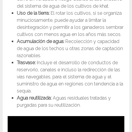
del sistema de agua de los cultivos de khat.
Uso de la tierra:
El rotar los cultivos, si se organiza
minuciosamente, puede ayudar a limitar la
desintegración y permitir a los ganaderos sembrar
cultivos con menos agua en los años más secos.
Acumulación de agua:
Recolección y capacidad
de agua de los techos u otras zonas de captación
razonables.
Trasvase:
Incluye el desarrollo de conductos de
reservorio, canales e incluso la redirección de las
vías navegables, para el sistema de agua y el
suministro de agua en regiones con tendencia a la
sequía.
Agua reutilizada:
Aguas residuales tratadas y
purgadas para su reutilización.