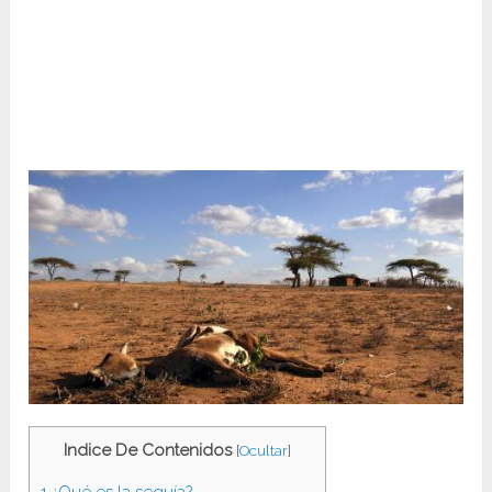
Indice De Contenidos
[
Ocultar
]
1
¿Qué es la sequía?