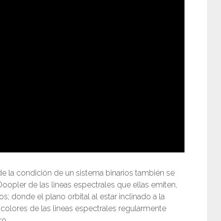
e la condición de un sistema binarios también se
opler de las lineas espectrales que ellas emiten,
donde el plano orbital al estar inclinado a la
 colores de las lineas espectrales regularmente
ro.