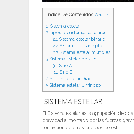
Indice De Contenidos
[
Ocultar
]
1
Sistema estelar
2
Tipos de sistemas estelares
2.1
Sistema estelar binario
2.2
Sistema estelar triple
2.3
Sistema estelar múltiples
3
Sistema Estelar de sirio
3.1
Sirio A
3.2
Sirio B
4
Sistema estelar Draco
5
Sistema estelar luminoso
SISTEMA ESTELAR
El Sistema estelar es la agrupación de do
gravedad alimentado por las fuerzas gravita
formación de otros cuerpos celestes.