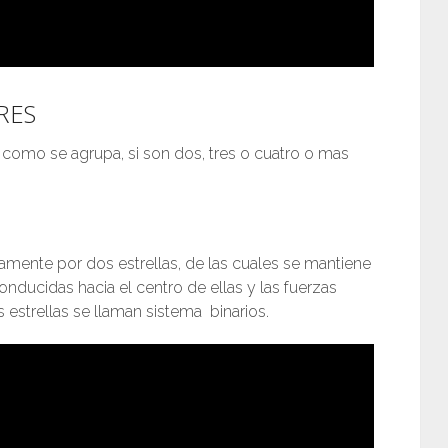
RES
como se agrupa, si son dos, tres o cuatro o mas
mente por dos estrellas, de las cuales se mantiene
onducidas hacia el centro de ellas y las fuerzas
 estrellas se llaman sistema binarios.