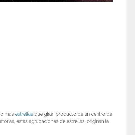
s o mas
estrellas
que giran producto de un centro de
torias, estas agrupaciones de estrellas, originan la