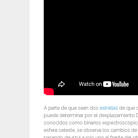
A parte de que sean dos
estrellas
de que d
puede determinar por el desplazamiento Do
conocidos como binarios espectroscópicos; 
esfera celeste, se observa los cambios de
pasando de azul a rojo uno al frente del ot