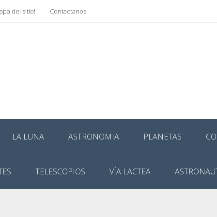
pa del sitio!
Contactanos
LA LUNA
ASTRONOMIA
PLANETAS
CO
TES
TELESCOPIOS
VÍA LACTEA
ASTRONAU