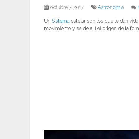
octubre 7, 2017
Astronomia
Un
Sistema
estelar son los que le dan vida a
movimiento y es de allí el origen de la fo