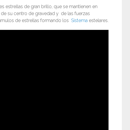
s estrellas de gran brillo, que se mantienen en
 de su centro de gravedad y de las fuerzas
 cúmulos de estrellas formando los
Sistema
estelares.