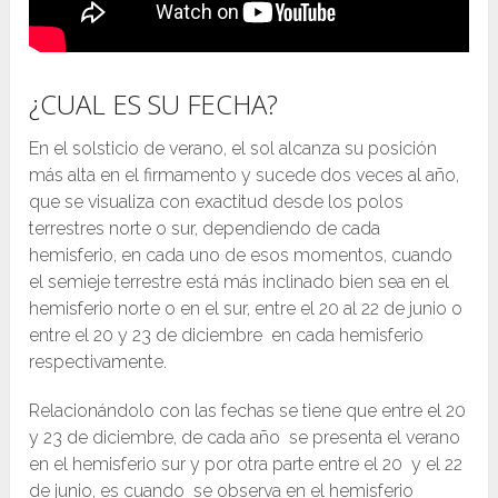
¿CUAL ES SU FECHA?
En el solsticio de verano, el sol alcanza su posición
más alta en el firmamento y sucede dos veces al año,
que se visualiza con exactitud desde los polos
terrestres norte o sur, dependiendo de cada
hemisferio, en cada uno de esos momentos, cuando
el semieje terrestre está más inclinado bien sea en el
hemisferio norte o en el sur, entre el 20 al 22 de junio o
entre el 20 y 23 de diciembre en cada hemisferio
respectivamente.
Relacionándolo con las fechas se tiene que entre el 20
y 23 de diciembre, de cada año se presenta el verano
en el hemisferio sur y por otra parte entre el 20 y el 22
de junio, es cuando se observa en el hemisferio