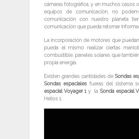
cámaras fotográfica, y en muchos casos 
equipos de comunicación, no podemo
comunicación con nuestro planeta tie
comunicación que pueda retornar informa
La incorporación de motores que puedan
pueda el mismo realizar ciertas maniob
combustible, paneles solares que tambié
propia energía.
Existen grandes cantidades de
Sondas es
Sondas espaciales
fueras del sistema s
espacial Voyager 1
y la
Sonda espacial 
Helios 1.