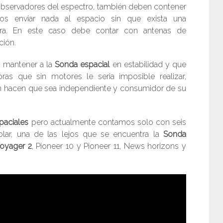
observadores del espectro, también deben contener
s enviar nada al espacio sin que exista una
rra. En este caso debe contar con antenas de
ción.
 mantener a la
Sonda espacial
en estabilidad y que
ras que sin motores le seria imposible realizar,
n hacen que sea independiente y consumidor de su
paciales
pero actualmente contamos solo con seis
olar, una de las lejos que se encuentra la
Sonda
Voyager 2
, Pioneer 10 y Pioneer 11, News horizons y