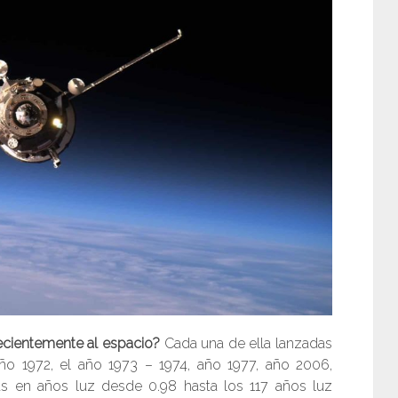
ecientemente al espacio?
Cada una de ella lanzadas
o 1972, el año 1973 – 1974, año 1977, año 2006,
s en años luz desde 0.98 hasta los 117 años luz