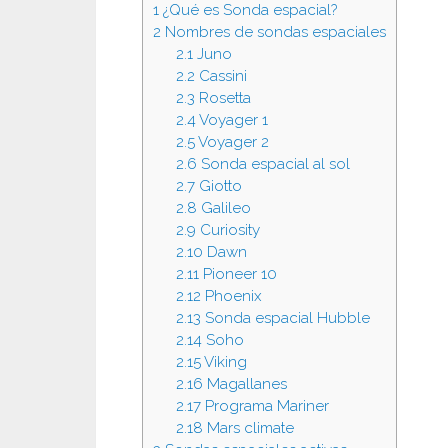
1
¿Qué es Sonda espacial?
2
Nombres de sondas espaciales
2.1
Juno
2.2
Cassini
2.3
Rosetta
2.4
Voyager 1
2.5
Voyager 2
2.6
Sonda espacial al sol
2.7
Giotto
2.8
Galileo
2.9
Curiosity
2.10
Dawn
2.11
Pioneer 10
2.12
Phoenix
2.13
Sonda espacial Hubble
2.14
Soho
2.15
Viking
2.16
Magallanes
2.17
Programa Mariner
2.18
Mars climate