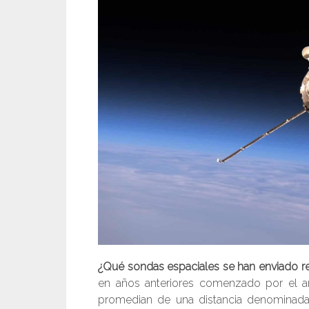
¿Qué sondas espaciales se han enviado r
en años anteriores comenzado por el añ
promedian de una distancia denominada