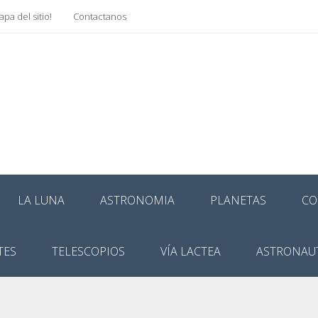
pa del sitio!
Contactanos
LA LUNA
ASTRONOMIA
PLANETAS
CO
TES
TELESCOPIOS
VÍA LACTEA
ASTRONAU