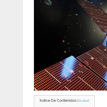
Indice De Contenidos
[
Ocultar
]