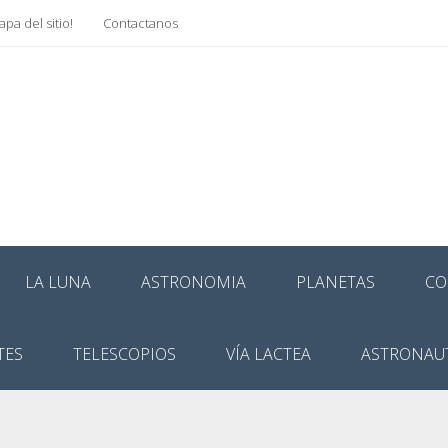
pa del sitio!
Contactanos
LA LUNA
ASTRONOMIA
PLANETAS
CO
TES
TELESCOPIOS
VÍA LACTEA
ASTRONAU