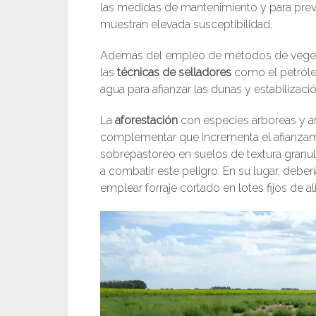
las medidas de mantenimiento y para prev
muestran elevada susceptibilidad.
Además del empleo de métodos de vegetac
las
técnicas de selladores
como el petróleo
agua para afianzar las dunas y estabilizac
La
aforestación
con especies arbóreas y a
complementar que incrementa el afianzami
sobrepastoreo en suelos de textura granula
a combatir este peligro. En su lugar, deberí
emplear forraje cortado en lotes fijos de a