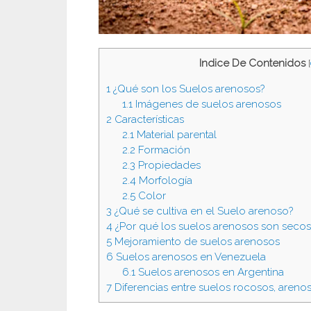
Indice De Contenidos
[
1
¿Qué son los Suelos arenosos?
1.1
Imágenes de suelos arenosos
2
Características
2.1
Material parental
2.2
Formación
2.3
Propiedades
2.4
Morfología
2.5
Color
3
¿Qué se cultiva en el Suelo arenoso?
4
¿Por qué los suelos arenosos son secos
5
Mejoramiento de suelos arenosos
6
Suelos arenosos en Venezuela
6.1
Suelos arenosos en Argentina
7
Diferencias entre suelos rocosos, arenos