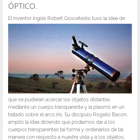
ÓPTICO.
El inventor inglés
Robert Gosseteste
, tuvo
la idea de
que se pudieran acercar los objetos distantes
mediante un cuerpo transparente y la plasmó en un
tratado sobre el arco iris. Su discípulo
Rogelio Bacon
,
amplió la idea diciendo que podíamos dar a los
cuerpos transparentes tal forma y ordenarlos de tal
manera con respecto a nuestra vista y a los objetos,