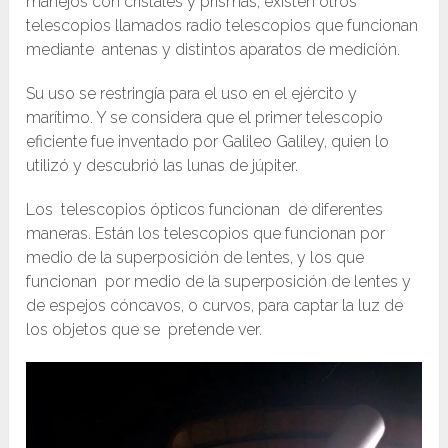
manejos con cristales y prismas; existen otros
telescopios llamados radio telescopios que funcionan
mediante antenas y distintos aparatos de medición.
Su uso se restringía para el uso en el ejército y
marítimo. Y se considera que el primer telescopio
eficiente fue inventado por Galileo Galiley, quien lo
utilizó y descubrió las lunas de júpiter.
Los telescopios ópticos funcionan de diferentes
maneras. Están los telescopios que funcionan por
medio de la superposición de lentes, y los que
funcionan por medio de la superposición de lentes y
de espejos cóncavos, o curvos, para captar la luz de
los objetos que se pretende ver.