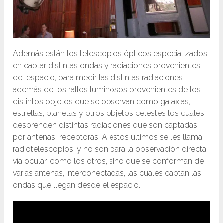
Además están los telescopios ópticos especializados
en captar distintas ondas y radiaciones provenientes
del espacio, para medir las distintas radiaciones
además de los rallos luminosos provenientes de los
distintos objetos que se observan como galaxias,
estrellas, planetas y otros objetos celestes los cuales
desprenden distintas radiaciones que son captadas
por antenas receptoras. A estos últimos se les llama
radiotelescopios, y no son para la observación directa
vía ocular, como los otros, sino que se conforman de
varias antenas, interconectadas, las cuales captan las
ondas que llegan desde el espacio.