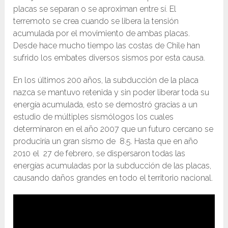
placas se separan o se aproximan entre sí. El
terremoto se crea cuando se libera la tensión
acumulada por el movimiento de ambas placas.
Desde hace mucho tiempo las costas de Chile han
sufrido los embates diversos sismos por esta causa.
En los últimos 200 años, la subducción de la placa
nazca se mantuvo retenida y sin poder liberar toda su
energía acumulada, esto se demostró gracias a un
estudio de múltiples sismólogos los cuales
determinaron en el año 2007 que un futuro cercano se
produciría un gran sismo de 8.5. Hasta que en año
2010 el 27 de febrero, se dispersaron todas las
energías acumuladas por la subducción de las placas,
causando daños grandes en todo el territorio nacional.