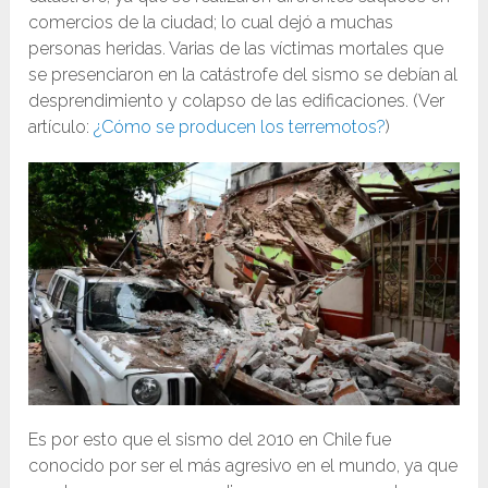
comercios de la ciudad; lo cual dejó a muchas
personas heridas. Varias de las víctimas mortales que
se presenciaron en la catástrofe del sismo se debían al
desprendimiento y colapso de las edificaciones. (Ver
artículo:
¿Cómo se producen los terremotos?
)
Es por esto que el sismo del 2010 en Chile fue
conocido por ser el más agresivo en el mundo, ya que