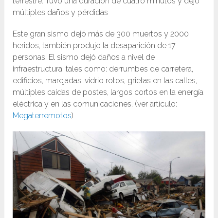
terrestre. Tuvo una duración de cuatro minutos y dejó
múltiples daños y pérdidas
Este gran sismo dejó más de 300 muertos y 2000
heridos, también produjo la desaparición de 17
personas. El sismo dejó daños a nivel de
infraestructura, tales como: derrumbes de carretera,
edificios, marejadas, vidrio rotos, grietas en las calles,
múltiples caídas de postes, largos cortos en la energía
eléctrica y en las comunicaciones. (ver artículo:
Megaterremotos
)