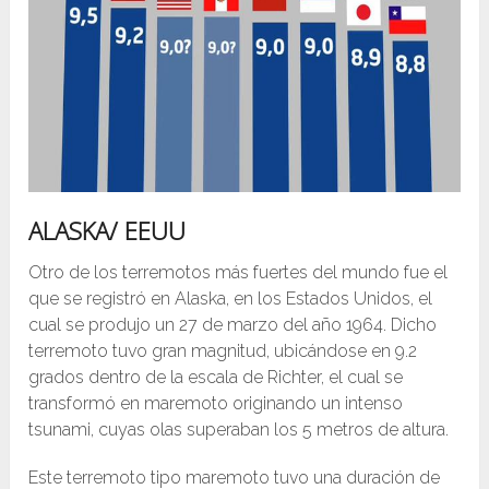
ALASKA/ EEUU
Otro de los terremotos más fuertes del mundo fue el
que se registró en Alaska, en los Estados Unidos, el
cual se produjo un 27 de marzo del año 1964. Dicho
terremoto tuvo gran magnitud, ubicándose en 9.2
grados dentro de la escala de Richter, el cual se
transformó en maremoto originando un intenso
tsunami, cuyas olas superaban los 5 metros de altura.
Este terremoto tipo maremoto tuvo una duración de