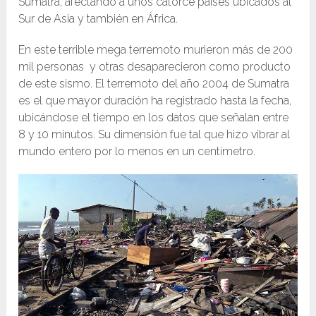
Sumatra, afectando a unos catorce países ubicados al
Sur de Asia y también en África.
En este terrible mega terremoto murieron más de 200
mil personas y otras desaparecieron como producto
de este sismo. El terremoto del año 2004 de Sumatra
es el que mayor duración ha registrado hasta la fecha,
ubicándose el tiempo en los datos que señalan entre
8 y 10 minutos. Su dimensión fue tal que hizo vibrar al
mundo entero por lo menos en un centímetro.