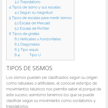
3.2
Trepidatorio
4
Tipos de sismo y sus escalas
4.1
Según su magnitud
5
Tipos de escalas para medir sismos
5.1
Escala de Mercalli
5.2
Escala de Richter
6
Tipos de grietas
6.1
Verticales u horizontales
6.2
Diagonales
6.3
Tipo equis
6.4
Tipo U
TIPOS DE SISMOS
Los sismos pueden ser clasificados según su origen,
como naturales o artificiales, el conocer este tipo de
movimientos telúricos nos permite saber el porqué de
este suceso, asimismo tenemos los que se puede
clasificar según su movimiento como oscilatorios y
trepidatorios.