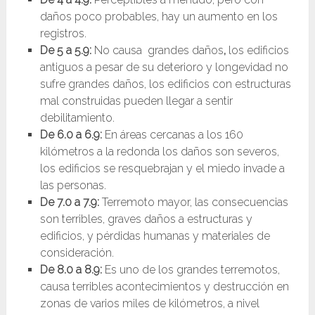
daños poco probables, hay un aumento en los
registros.
De 5 a 5.9:
No causa grandes daños
,
los edificios
antiguos a pesar de su deterioro y longevidad no
sufre grandes daños, los edificios con estructuras
mal construidas pueden llegar a sentir
debilitamiento.
De 6.0 a 6.9:
En áreas cercanas a los 160
kilómetros a la redonda los daños son severos,
los edificios se resquebrajan y el miedo invade a
las personas.
De 7.0 a 7.9:
Terremoto mayor, las consecuencias
son terribles, graves daños a estructuras y
edificios, y pérdidas humanas y materiales de
consideración.
De 8.0 a 8.9:
Es uno de los grandes terremotos,
causa terribles acontecimientos y destrucción en
zonas de varios miles de kilómetros, a nivel