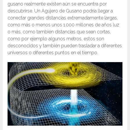
gusano realmente existen aún se encuentra por
descubrirse. Un Agujero de Gusano podría llegar a
conectar grandes distancias extremadamente largas,
como más o menos unos 1.000 millones de años luz
o más, como también distancias que sean cortas,
como por ejemplo algunos metros, estos son
desconocidos y también pueden trasladar a diferentes
universos o diferentes puntos en el tiempo.