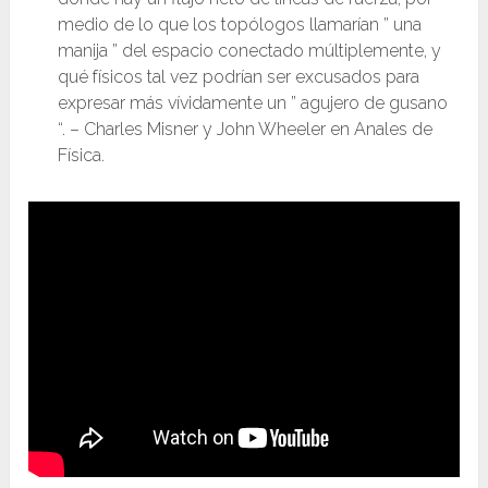
medio de lo que los topólogos llamarían ” una
manija ” del espacio conectado múltiplemente, y
qué físicos tal vez podrían ser excusados para
expresar más vívidamente un ” agujero de gusano
“. – Charles Misner y John Wheeler en Anales de
Física.