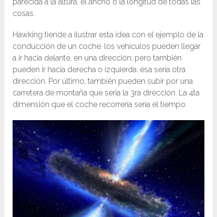
parecida a la altura, el ancho o la longitud de todas las
cosas.
Hawking tiende a ilustrar esta idea con el ejemplo de la
conducción de un coche: los vehículos pueden llegar
a ir hacia delante, en una dirección; pero también
pueden ir hacia derecha o izquierda: ésa sería otra
dirección. Por último, también pueden subir por una
carretera de montaña que sería la 3ra dirección. La 4ta
dimensión que el coche recorrería sería el tiempo.