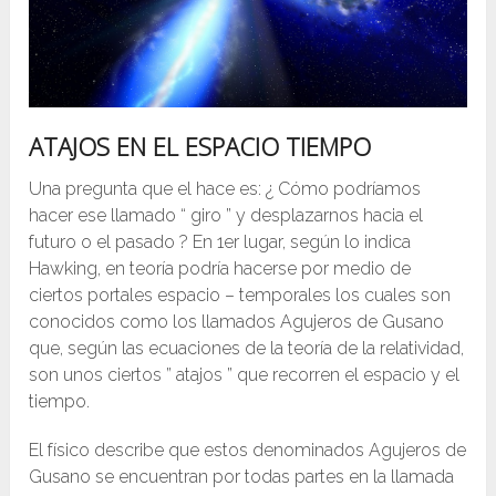
ATAJOS EN EL ESPACIO TIEMPO
Una pregunta que el hace es: ¿ Cómo podríamos
hacer ese llamado “ giro ” y desplazarnos hacia el
futuro o el pasado ? En 1er lugar, según lo indica
Hawking, en teoría podría hacerse por medio de
ciertos portales espacio – temporales los cuales son
conocidos como los llamados Agujeros de Gusano
que, según las ecuaciones de la teoría de la relatividad,
son unos ciertos ” atajos ” que recorren el espacio y el
tiempo.
El físico describe que estos denominados Agujeros de
Gusano se encuentran por todas partes en la llamada