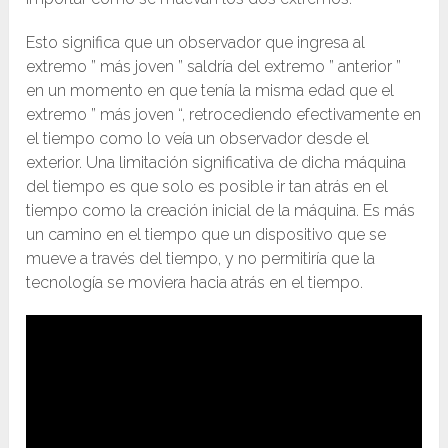
Esto significa que un observador que ingresa al
extremo ” más joven ” saldría del extremo ” anterior ”
en un momento en que tenía la misma edad que el
extremo ” más joven “, retrocediendo efectivamente en
el tiempo como lo veía un observador desde el
exterior. Una limitación significativa de dicha máquina
del tiempo es que solo es posible ir tan atrás en el
tiempo como la creación inicial de la máquina. Es más
un camino en el tiempo que un dispositivo que se
mueve a través del tiempo, y no permitiría que la
tecnología se moviera hacia atrás en el tiempo.