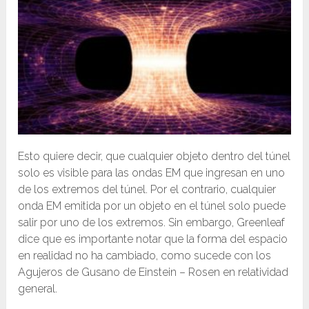
Esto quiere decir, que cualquier objeto dentro del túnel
solo es visible para las ondas EM que ingresan en uno
de los extremos del túnel. Por el contrario, cualquier
onda EM emitida por un objeto en el túnel solo puede
salir por uno de los extremos. Sin embargo, Greenleaf
dice que es importante notar que la forma del espacio
en realidad no ha cambiado, como sucede con los
Agujeros de Gusano de Einstein – Rosen en relatividad
general.