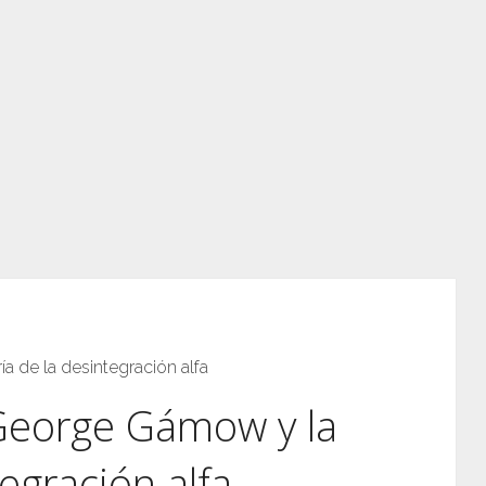
 de la desintegración alfa
George Gámow y la
tegración alfa