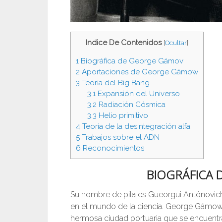
Indice De Contenidos
[
Ocultar
]
1
Biográfica de George Gámov
2
Aportaciones de George Gámow
3
Teoría del Big Bang
3.1
Expansión del Universo
3.2
Radiación Cósmica
3.3
Helio primitivo
4
Teoría de la desintegración alfa
5
Trabajos sobre el ADN
6
Reconocimientos
BIOGRÁFICA
Su nombre de pila es Gueorgui Antónov
en el mundo de la ciencia. George Gámow 
hermosa ciudad portuaria que se encuentra 