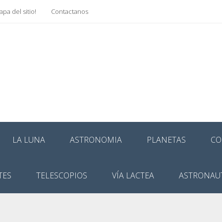
pa del sitio!
Contactanos
LA LUNA
ASTRONOMIA
PLANETAS
CO
TES
TELESCOPIOS
VÍA LACTEA
ASTRONAU