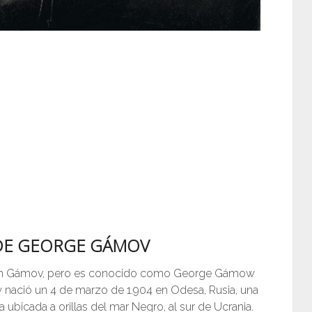
 DE GEORGE GÁMOV
ich Gámov, pero es conocido como George Gámow
nació un 4 de marzo de 1.904 en Odesa, Rusia, una
ubicada a orillas del mar Negro, al sur de Ucrania.