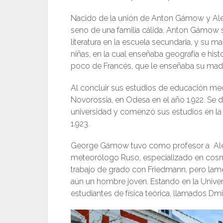
Nacido de la unión de Anton Gámow y Ale
seno de una familia cálida. Anton Gámow 
literatura en la escuela secundaria, y su 
niñas, en la cual enseñaba geografía e his
poco de Francés, que le enseñaba su madr
Al concluir sus estudios de educación medi
Novorossia, en Odesa en el año 1.922. Se 
universidad y comenzó sus estudios en la 
1.923.
George Gámow tuvo como profesor a Ale
meteorólogo Ruso, especializado en cosmol
trabajo de grado con Friedmann, pero lam
aún un hombre joven. Estando en la Unive
estudiantes de física teórica, llamados Dm