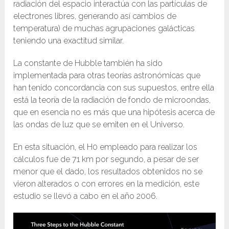
radiación del espacio interactúa con las partículas de
electrones libres, generando así cambios de
temperatura) de muchas agrupaciones galácticas
teniendo una exactitud similar.
La constante de Hubble también ha sido
implementada para otras teorías astronómicas que
han tenido concordancia con sus supuestos, entre ella
está la teoría de la radiación de fondo de microondas,
que en esencia no es más que una hipótesis acerca de
las ondas de luz que se emiten en el Universo.
En esta situación, el H0 empleado para realizar los
cálculos fue de 71 km por segundo, a pesar de ser
menor que el dado, los resultados obtenidos no se
vieron alterados o con errores en la medición, este
estudio se llevó a cabo en el año 2006.