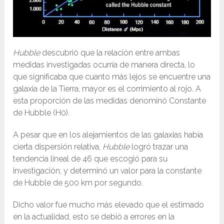
Hubble
descubrió que la relación entre ambas
medidas investigadas ocurría de manera directa, lo
que significaba que cuanto más lejos se encuentre una
galaxia de la Tierra, mayor es el corrimiento al rojo. A
esta proporción de las medidas denominó Constante
de Hubble (H0).
A pesar que en los alejamientos de las galaxias había
cierta dispersión relativa,
Hubble
logró trazar una
tendencia lineal de 46 que escogió para su
investigación, y determinó un valor para la constante
de Hubble de 500 km por segundo.
Dicho valor fue mucho más elevado que el estimado
en la actualidad, esto se debió a errores en la