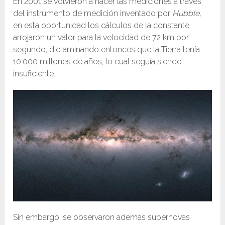
En 2001 se volvieron a hacer las mediciones a través
del instrumento de medición inventado por
Hubble,
en esta oportunidad los cálculos de la constante
arrojaron un valor para la velocidad de 72 km por
segundo, dictaminando entonces que la Tierra tenía
10.000 millones de años, lo cual seguía siendo
insuficiente.
Sin embargo, se observaron además supernovas