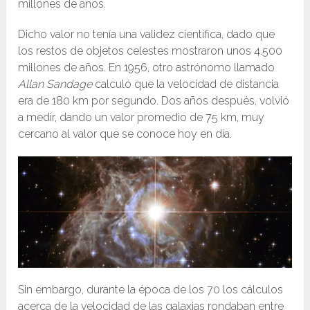
millones de años.
Dicho valor no tenía una validez científica, dado que
los restos de objetos celestes mostraron unos 4.500
millones de años. En 1956, otro astrónomo llamado
Allan Sandage
calculó que la velocidad de distancia
era de 180 km por segundo. Dos años después, volvió
a medir, dando un valor promedio de 75 km, muy
cercano al valor que se conoce hoy en día.
Sin embargo, durante la época de los 70 los cálculos
acerca de la velocidad de las galaxias rondaban entre