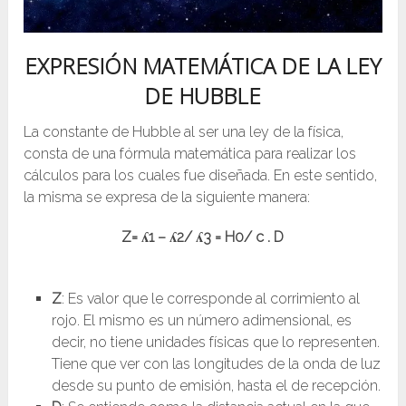
EXPRESIÓN MATEMÁTICA DE LA LEY
DE HUBBLE
La constante de Hubble al ser una ley de la física,
consta de una fórmula matemática para realizar los
cálculos para los cuales fue diseñada. En este sentido,
la misma se expresa de la siguiente manera:
Z= ʎ1 – ʎ2/ ʎ3 = H0/ c . D
Z
: Es valor que le corresponde al corrimiento al
rojo. El mismo es un número adimensional, es
decir, no tiene unidades físicas que lo representen.
Tiene que ver con las longitudes de la onda de luz
desde su punto de emisión, hasta el de recepción.