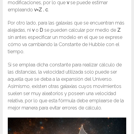
modificaciones, por lo que
v
se puede estimar
empleando
v=Z . c
.
Por otro lado, para las galaxias que se encuentran más
alejadas, ni
v
o
D
se pueden calcular por medio de
Z
sin antes especificar un modelo en el que se exprese
cómo va cambiando la Constante de Hubble con el
tiempo.
Si se emplea dicha constante para realizar cálculo de
las distancias, la velocidad utilizada solo puede ser
aquella que se deba a la expansión del Universo.
Asimismo, existen otras galaxias cuyos movimientos
suelen ser muy aleatorios y poseen una velocidad
relativa, por lo que esta fórmula debe emplearse de la
mejor manera para evitar errores de cálculo.