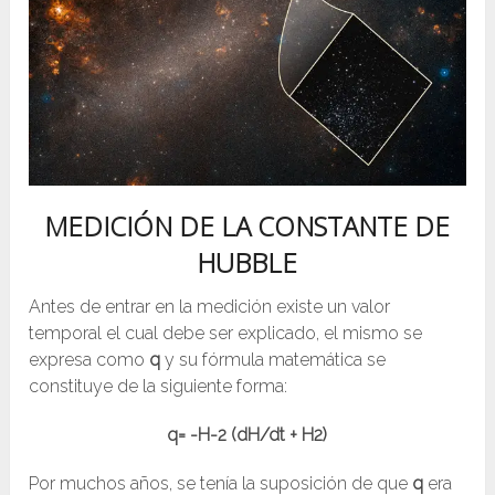
MEDICIÓN DE LA CONSTANTE DE
HUBBLE
Antes de entrar en la medición existe un valor
temporal el cual debe ser explicado, el mismo se
expresa como
q
y su fórmula matemática se
constituye de la siguiente forma:
q= -H-2 (dH/dt + H2)
Por muchos años, se tenía la suposición de que
q
era