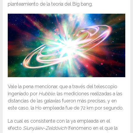
planteamiento de la teoría del Big bang.
Vale la pena mencionar, que a través del telescopio
ingeniado por
Hubble
, las mediciones realizadas a las
distancias de las galaxias fueron más precisas, y en
este caso, la Ho empleada fue de 72 km por segundo.
La cual es consistente con la ya empleada en el
efecto
Siunyáiev-Zeldóvich
(fenómeno en el que la