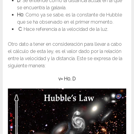
D
: Se entiende como la distancia actual en la que
se encuentra la galaxia.
H0
: Como ya se sabe, es la constante de Hubble
que se ha observado en el primer momento.
C
: Hace referencia a la velocidad de la luz.
Otro dato a tener en consideración para llevar a cabo
el cálculo de esta ley, es el valor dado por la relación
entre la velocidad y la distancia. Este se expresa de la
siguiente manera:
v= H0. D