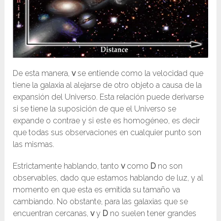
De esta manera,
v
se entiende como la velocidad que
tiene la galaxia al alejarse de otro objeto a causa de la
expansión del Universo. Esta relación puede derivarse
si se tiene la suposición de que el Universo se
expande o contrae y si este es homogéneo, es decir
que todas sus observaciones en cualquier punto son
las mismas.
Estrictamente hablando, tanto
v
como
D
no son
observables, dado que estamos hablando de luz, y al
momento en que esta es emitida su tamaño va
cambiando. No obstante, para las galaxias que se
encuentran cercanas,
v
y
D
no suelen tener grandes