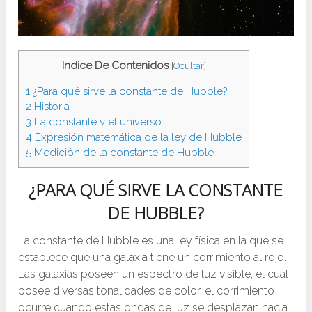
Indice De Contenidos
[
Ocultar
]
1
¿Para qué sirve la constante de Hubble?
2
Historia
3
La constante y el universo
4
Expresión matemática de la ley de Hubble
5
Medición de la constante de Hubble
¿PARA QUÉ SIRVE LA CONSTANTE
DE HUBBLE?
La constante de Hubble es una ley física en la que se
establece que una galaxia tiene un corrimiento al rojo.
Las galaxias poseen un espectro de luz visible, el cual
posee diversas tonalidades de color, el corrimiento
ocurre cuando estas ondas de luz se desplazan hacia