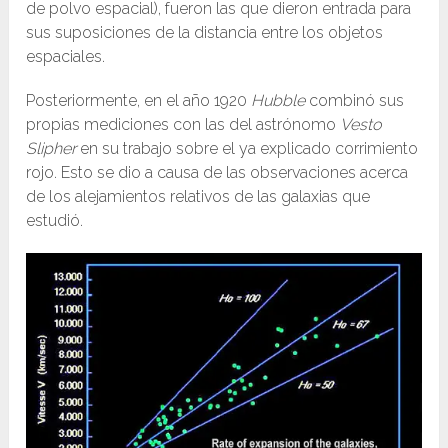
de polvo espacial), fueron las que dieron entrada para
sus suposiciones de la distancia entre los objetos
espaciales.
Posteriormente, en el año 1920
Hubble
combinó sus
propias mediciones con las del astrónomo
Vesto
Slipher
en su trabajo sobre el ya explicado corrimiento
rojo. Esto se dio a causa de las observaciones acerca
de los alejamientos relativos de las galaxias que
estudió.