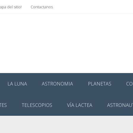
pa del sitio!
Contactanos
LA LUNA
ASTRONOMIA
PLANETAS
CO
TES
TELESCOPIOS
VÍA LACTEA
ASTRONAU