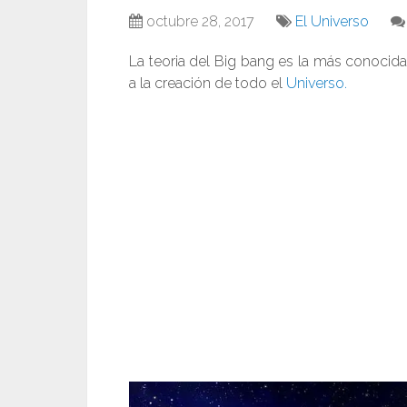
octubre 28, 2017
El Universo
La teoria del Big bang es la más conocid
a la creación de todo el
Universo.