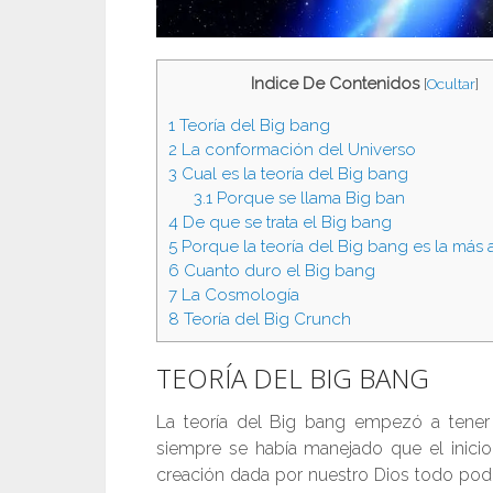
Indice De Contenidos
[
Ocultar
]
1
Teoría del Big bang
2
La conformación del Universo
3
Cual es la teoría del Big bang
3.1
Porque se llama Big ban
4
De que se trata el Big bang
5
Porque la teoría del Big bang es la más
6
Cuanto duro el Big bang
7
La Cosmología
8
Teoría del Big Crunch
TEORÍA DEL BIG BANG
La teoría del Big bang empezó a tene
siempre se había manejado que el inicio
creación dada por nuestro Dios todo pode