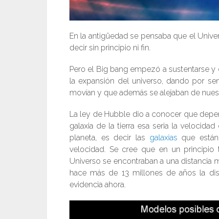
En la antigüedad se pensaba que el Unive
decir sin principio ni fin.
Pero el Big bang empezó a sustentarse y e
la expansión del universo, dando por sen
movían y que además se alejaban de nuest
La ley de Hubble dio a conocer que depen
galaxia de la tierra esa seria la velocid
planeta, es decir las
galaxias
que están 
velocidad. Se cree que en un principio 
Universo se encontraban a una distancia m
hace más de 13 millones de años la dis
evidencia ahora.