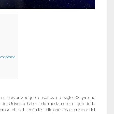
 aceptada
r su mayor apogeo después del siglo XX ya que
 del Universo había sido mediante el origen de la
roso el cual según las religiones es el creador del