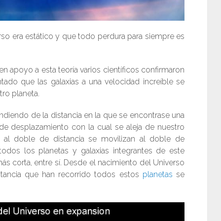
rso era estático y que todo perdura para siempre es
n apoyo a esta teoría varios científicos confirmaron
tado que las galaxias a una velocidad increíble se
ro planeta.
diendo de la distancia en la que se encontrase una
ad de desplazamiento con la cual se aleja de nuestro
al doble de distancia se movilizan al doble de
todos los planetas y galaxias integrantes de este
ás corta, entre sí. Desde el nacimiento del Universo
tancia que han recorrido todos estos
planetas
se