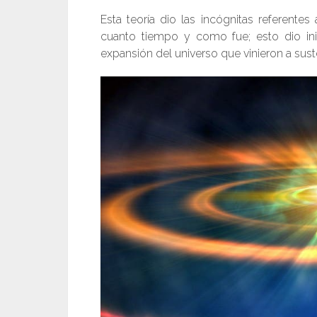
Esta teoría dio las incógnitas referent
cuanto tiempo y como fue; esto dio inic
expansión del universo que vinieron a suste