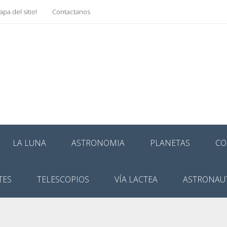
pa del sitio!
Contactanos
LA LUNA
ASTRONOMIA
PLANETAS
CO
TES
TELESCOPIOS
VÍA LACTEA
ASTRONAU