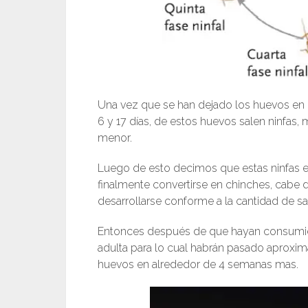
Una vez que se han dejado los huevos en 
6 y 17 días, de estos huevos salen ninfas
menor.
Luego de esto decimos que estas ninfas e
finalmente convertirse en chinches, cabe d
desarrollarse conforme a la cantidad de s
Entonces después de que hayan consumido 
adulta para lo cual habrán pasado aproxim
huevos en alrededor de 4 semanas mas.