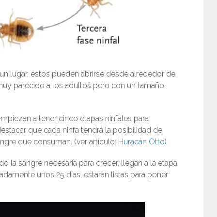
un lugar, estos pueden abrirse desde alrededor de
, muy parecido a los adultos pero con un tamaño
mpiezan a tener cinco etapas ninfales para
estacar que cada ninfa tendrá la posibilidad de
angre que consuman. (ver artículo:
Huracán Otto
)
la sangre necesaria para crecer, llegan a la etapa
adamente unos 25 días, estarán listas para poner