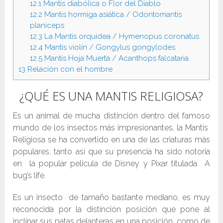
12.1
Mantis diabólica o Flor del Diablo
12.2
Mantis hormiga asiática / Odontomantis
planiceps
12.3
La Mantis orquídea / Hymenopus coronatus
12.4
Mantis violín / Gongylus gongylodes
12.5
Mantis Hoja Muerta / Acanthops falcataria
13
Relación con el hombre
¿QUÉ ES UNA MANTIS RELIGIOSA?
Es un animal de mucha distinción dentro del famoso
mundo de los insectos más impresionantes, la Mantis
Religiosa se ha convertido en una de las criaturas más
populares, tanto así que su presencia ha sido notoria
en la popular película de Disney y Pixar titulada A
bug’s life.
Es un insecto de tamaño bastante mediano, es muy
reconocida por la distinción posición que pone al
inclinar sus patas delanteras en una posición, como de