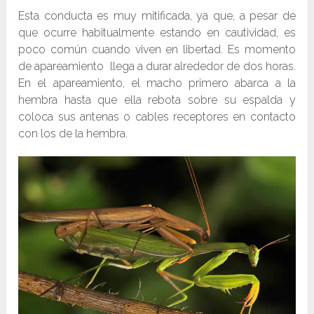
Esta conducta es muy mitificada, ya que, a pesar de
que ocurre habitualmente estando en cautividad, es
poco común cuando viven en libertad. Es momento
de apareamiento llega a durar alrededor de dos horas.
En el apareamiento, el macho primero abarca a la
hembra hasta que ella rebota sobre su espalda y
coloca sus antenas o cables receptores en contacto
con los de la hembra.