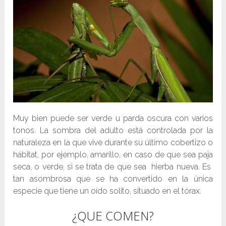
Muy bien puede ser verde u parda oscura con varios
tonos. La sombra del adulto está controlada por la
naturaleza en la que vive durante su último cobertizo o
hábitat, por ejemplo, amarillo, en caso de que sea paja
seca, o verde, si se trata de que sea hierba nueva. Es
tan asombrosa que se ha convertido en la única
especie que tiene un oído solito, situado en el tórax.
¿QUE COMEN?