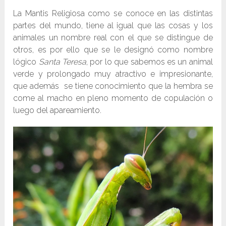
La Mantis Religiosa como se conoce en las distintas
partes del mundo, tiene al igual que las cosas y los
animales un nombre real con el que se distingue de
otros, es por ello que se le designó como nombre
lógico
Santa Teresa
, por lo que sabemos es un animal
verde y prolongado muy atractivo e impresionante,
que además se tiene conocimiento que la hembra se
come al macho en pleno momento de copulación o
luego del apareamiento.