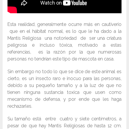
Esta realidad, generalmente ocurre más en cautiverio
que en el hábitat normal, es lo que le ha dado a la
Mantis Religiosa una notoriedad de ser una criatura
peligrosa e incluso tóxica, motivado a estas
referencias, es la razón por la que numerosas
personas no tendrían este tipo de mascota en casa.
Sin embargo no todo lo que se dice de este animal es
cierto, es un insecto raro e inocuo para las personas,
debido a su pequeño tamaño y a la luz de que no
tienen ninguna sustancia toxica que usen como
mecanismo de defensa, y por ende que les haga
rechazarles.
Su tamaño está entre cuatro y siete centímetros, a
pesar de que hay Mantis Religiosas de hasta 12 cm.