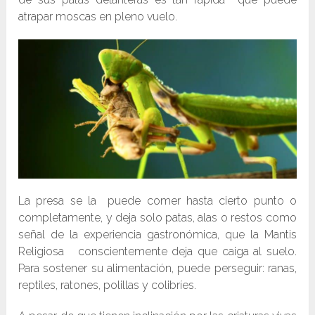
atrapar moscas en pleno vuelo.
La presa se la puede comer hasta cierto punto o
completamente, y deja solo patas, alas o restos como
señal de la experiencia gastronómica, que la Mantis
Religiosa conscientemente deja que caiga al suelo.
Para sostener su alimentación, puede perseguir: ranas,
reptiles, ratones, polillas y colibríes.