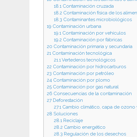
18.1
Contaminación cruzada
18.2
Contaminación física de los alime
18.3
Contaminantes microbiológicos
19
Contaminación urbana
19.1
Contaminación por vehículos
19.2
Contaminación por fábricas
20
Contaminación primaria y secundaria
21
Contaminación tecnológica
21.1
Vertederos tecnológicos
22
Contaminación por hidrocarburos
23
Contaminación por petróleo
24
Contaminación por plomo
25
Contaminación por gas natural
26
Consecuencias de la contaminación
27
Deforestación
27.1
Cambio climático, capa de ozono 
28
Soluciones
28.1
Reciclaje
28.2
Cambio energético
28.3
Regulación de los desechos