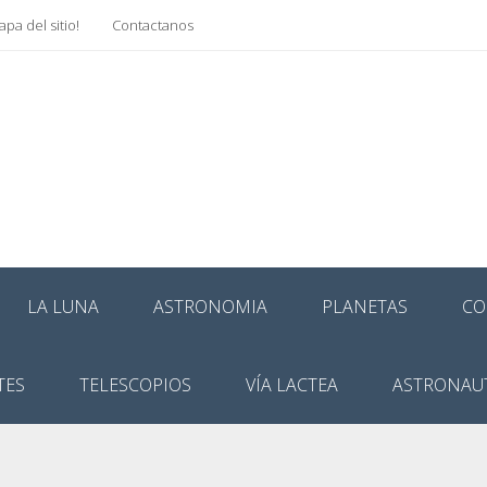
pa del sitio!
Contactanos
LA LUNA
ASTRONOMIA
PLANETAS
CO
TES
TELESCOPIOS
VÍA LACTEA
ASTRONAU