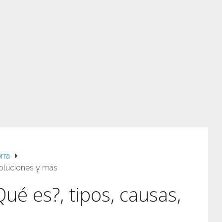
rra
soluciones y más
ué es?, tipos, causas,