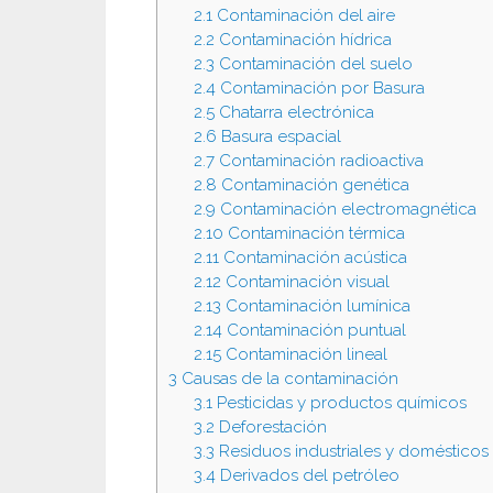
2.1
Contaminación del aire
2.2
Contaminación hídrica
2.3
Contaminación del suelo
2.4
Contaminación por Basura
2.5
Chatarra electrónica
2.6
Basura espacial
2.7
Contaminación radioactiva
2.8
Contaminación genética
2.9
Contaminación electromagnética
2.10
Contaminación térmica
2.11
Contaminación acústica
2.12
Contaminación visual
2.13
Contaminación lumínica
2.14
Contaminación puntual
2.15
Contaminación lineal
3
Causas de la contaminación
3.1
Pesticidas y productos químicos
3.2
Deforestación
3.3
Residuos industriales y domésticos
3.4
Derivados del petróleo