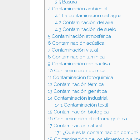
3.5
Basura
4
Contaminación ambiental
4.1
La contaminación del agua
4.2
Contaminación del aire
4.3
Contaminación de suelo
5
Contaminación atmosférica
6
Contaminación acústica
7
Contaminación visual
8
Contaminación lumínica
9
Contaminación radioactiva
10
Contaminación química
11
Contaminación fotoquímica
12
Contaminación térmica
13
Contaminación genética
14
Contaminación industrial
14.1
Contaminación textil
15
Contaminación biológica
16
Contaminación electromagnética
17
Contaminación natural
17.1
¿Qué es la contaminación común?
18
Contaminación de los alimentos o alime