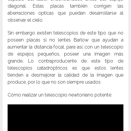
diagonal. Estas placas también corrigen las
aberraciones opticas que puedan desarrollarse al
observar el cielo.
Sin embargo existen telescopios de este tipo que no
poseen placas si no lentes Barlow que ayudan a
aumentar la distancia focal, para así, con un telescopio
de espejos pequeños, poseer una imagen más
grande. Lo contraproducente de este tipo de
telescopios catadróptricos es que estos lentes
tienden a desmejorar la calidad de la imagen que
produce, por lo que no son siempre usados.
Cómo realizar un telescopio newtoniano potente: