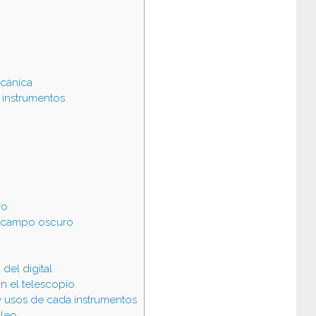
ecánica
instrumentos
ro
l campo oscuro
del digital
n el telescopio
y usos de cada instrumentos
ileo