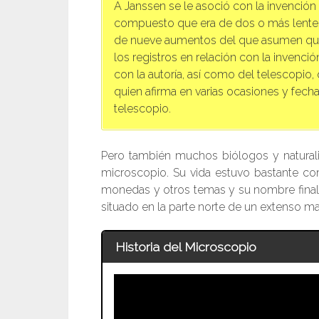
A Janssen se le asoció con la invención
compuesto que era de dos o más lentes 
de nueve aumentos del que asumen que
los registros en relación con la invenc
con la autoría, así como del telescopio,
quien afirma en varias ocasiones y fecha
telescopio.
Pero también muchos biólogos y naturalis
microscopio. Su vida estuvo bastante com
monedas y otros temas y su nombre finalm
situado en la parte norte de un extenso m
Historia del Microscopio