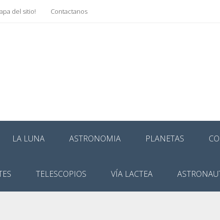
pa del sitio!
Contactanos
LA LUNA
ASTRONOMIA
PLANETAS
CO
TES
TELESCOPIOS
VÍA LACTEA
ASTRONAU