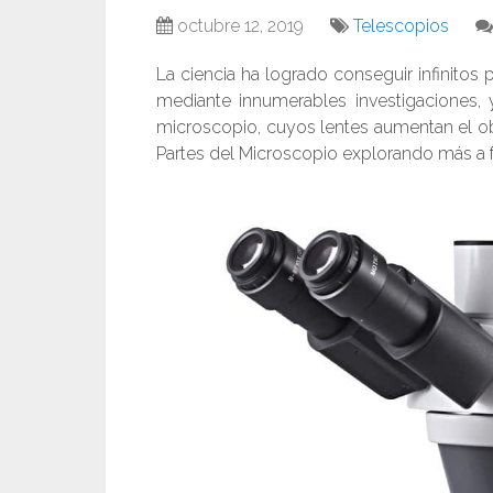
octubre 12, 2019
Telescopios
La ciencia ha logrado conseguir infinitos
mediante innumerables investigaciones,
microscopio, cuyos lentes aumentan el ob
Partes del Microscopio explorando más a 