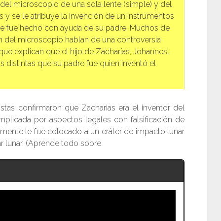
 del microscopio de una sola lente (simple) y del
y se le atribuye la invención de un instrumentos
 fue hecho con ayuda de su padre. Muchos de
ión del microscopio hablan de una controversia
 que explican que el hijo de Zacharías, Johannes,
s distintas que su padre fue quien inventó el
tas confirmaron que Zacharias era el inventor del
plicada por aspectos legales con falsificación de
ente le fue colocado a un cráter de impacto lunar
ar lunar. (Aprende todo sobre