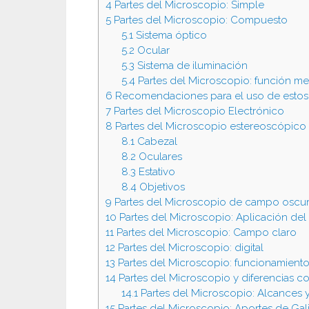
4
Partes del Microscopio: Simple
5
Partes del Microscopio: Compuesto
5.1
Sistema óptico
5.2
Ocular
5.3
Sistema de iluminación
5.4
Partes del Microscopio: función m
6
Recomendaciones para el uso de estos 
7
Partes del Microscopio Electrónico
8
Partes del Microscopio estereoscópico
8.1
Cabezal
8.2
Oculares
8.3
Estativo
8.4
Objetivos
9
Partes del Microscopio de campo oscu
10
Partes del Microscopio: Aplicación de
11
Partes del Microscopio: Campo claro
12
Partes del Microscopio: digital
13
Partes del Microscopio: funcionamiento 
14
Partes del Microscopio y diferencias co
14.1
Partes del Microscopio: Alcances 
15
Partes del Microscopio: Aportes de Gal