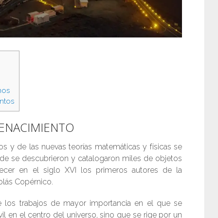
mos
ntos
ENACIMIENTO
cos y de las nuevas teorías matemáticas y físicas se
nde se descubrieron y catalogaron miles de objetos
cer en el siglo XVI los primeros autores de la
olás Copérnico.
e los trabajos de mayor importancia en el que se
 en el centro del universo, sino que se rige por un