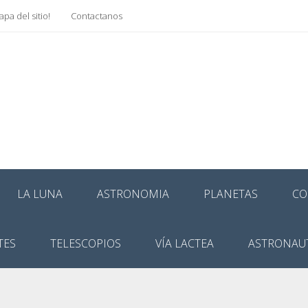
pa del sitio!
Contactanos
LA LUNA
ASTRONOMIA
PLANETAS
CO
TES
TELESCOPIOS
VÍA LACTEA
ASTRONAU