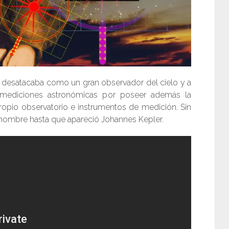
 desatacaba como un gran observador del cielo y a
s mediciones astronómicas por poseer además la
opio observatorio e instrumentos de medición. Sin
enombre hasta que apareció Johannes Kepler.