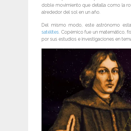
doble movimiento que detalla como la rot
alrededor del sol en un año.
Del mismo modo, este astrónomo estab
satélites
. Copérnico fue un matemático, fís
por sus estudios e investigaciones en te