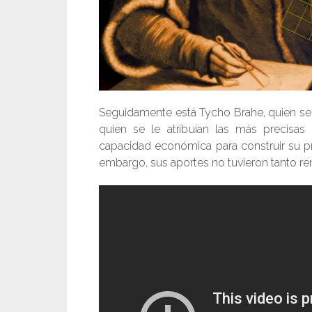
Seguidamente está Tycho Brahe, quien se
quien se le atribuían las más precisa
capacidad económica para construir su pr
embargo, sus aportes no tuvieron tanto r