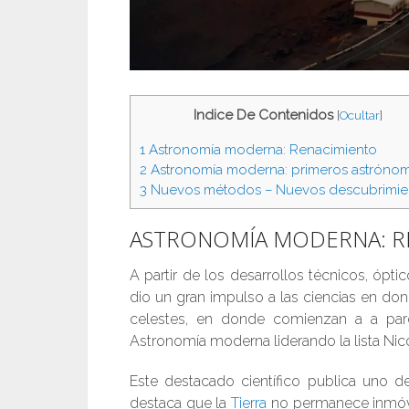
Indice De Contenidos
[
Ocultar
]
1
Astronomía moderna: Renacimiento
2
Astronomía moderna: primeros astróno
3
Nuevos métodos – Nuevos descubrimie
ASTRONOMÍA MODERNA: R
A partir de los desarrollos técnicos, ópti
dio un gran impulso a las ciencias en do
celestes, en donde comienzan a a pare
Astronomía moderna liderando la lista Nic
Este destacado científico publica uno d
destaca que la
Tierra
no permanece inmóvil