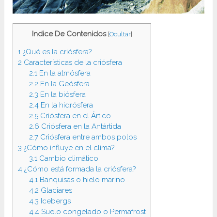
Indice De Contenidos
[
Ocultar
]
1
¿Qué es la criósfera?
2
Características de la criósfera
2.1
En la atmósfera
2.2
En la Geósfera
2.3
En la biósfera
2.4
En la hidrósfera
2.5
Criósfera en el Ártico
2.6
Criósfera en la Antártida
2.7
Criósfera entre ambos polos
3
¿Cómo influye en el clima?
3.1
Cambio climático
4
¿Cómo está formada la criósfera?
4.1
Banquisas o hielo marino
4.2
Glaciares
4.3
Icebergs
4.4
Suelo congelado o Permafrost