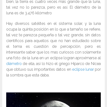
bien, la tierra es cuatro veces más grande que la luna,
tal vez no lo parezca, pero es así. El diámetro de la
luna es de 3.476 kilómetro
Hay diversos satélites en el sistema solar, y la luna
ocupa la quinta posición en lo que a tamaño se refiere,
tal vez te parezca pequeña o tal vez grande, sin datos
científicos para aquellos que no han estudiado sobre
el tema es cuestión de percepción, pero es
interesante saber que los mas curiosos con solamente
una foto de la luna en un eclipse logran aproximarse al
diámetro
de ella, así lo hizo el griego Hiparco de Nicea
que obtuvo sus importantes datos en
eclipse lunar
por
la sombra que esta daba.