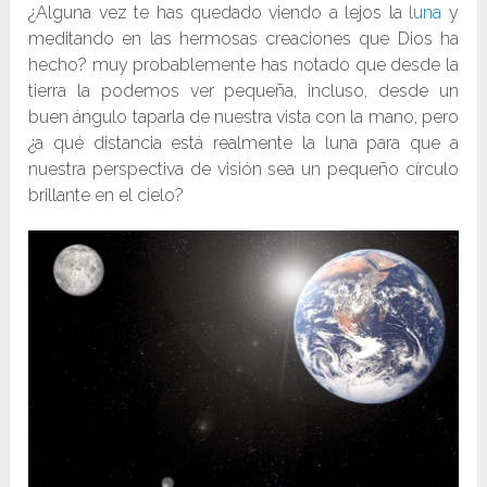
¿Alguna vez te has quedado viendo a lejos la
luna
y
meditando en las hermosas creaciones que Dios ha
hecho? muy probablemente has notado que desde la
tierra la podemos ver pequeña, incluso, desde un
buen ángulo taparla de nuestra vista con la mano, pero
¿a qué distancia está realmente la luna para que a
nuestra perspectiva de visión sea un pequeño círculo
brillante en el cielo?