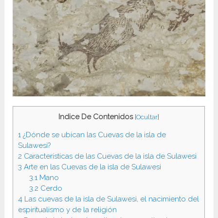
Indice De Contenidos
[
Ocultar
]
1
¿Dónde se ubican las Cuevas de la isla de
Sulawesi?
2
Características de las Cuevas de la isla de Sulawesi
3
Arte en las Cuevas de la isla de Sulawesi
3.1
Mano
3.2
Cerdo
4
Las cuevas de la isla de Sulawesi, el nacimiento del
espiritualismo y de la religión