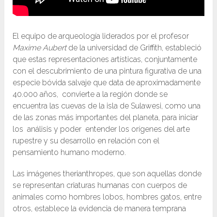
El equipo de arqueología liderados por el profesor
Maxime Aubert
de la universidad de Griffith, estableció
que estas representaciones artísticas, conjuntamente
con el descubrimiento de una pintura figurativa de una
especie bóvida salvaje que data de aproximadamente
40.000 años, convierte a la región donde se
encuentra las cuevas de la isla de Sulawesi, como una
de las zonas más importantes del planeta, para iniciar
los análisis y poder entender los orígenes del arte
rupestre y su desarrollo en relación con el
pensamiento humano moderno.
Las imágenes therianthropes, que son aquellas donde
se representan criaturas humanas con cuerpos de
animales como hombres lobos, hombres gatos, entre
otros, establece la evidencia de manera temprana