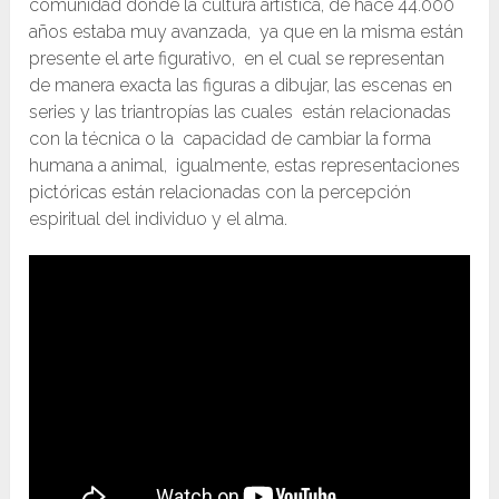
comunidad donde la cultura artística, de hace 44.000
años estaba muy avanzada, ya que en la misma están
presente el arte figurativo, en el cual se representan
de manera exacta las figuras a dibujar, las escenas en
series y las triantropías las cuales están relacionadas
con la técnica o la capacidad de cambiar la forma
humana a animal, igualmente, estas representaciones
pictóricas están relacionadas con la percepción
espiritual del individuo y el alma.