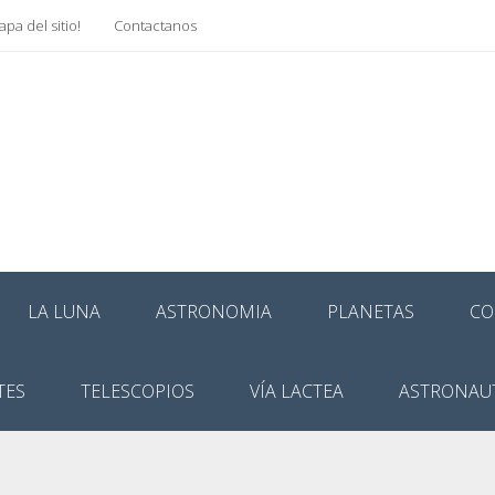
pa del sitio!
Contactanos
LA LUNA
ASTRONOMIA
PLANETAS
CO
TES
TELESCOPIOS
VÍA LACTEA
ASTRONAU