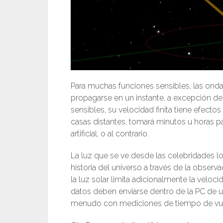
Para muchas funciones sensibles, las onda
propagarse en un instante, a excepción de 
sensibles, su velocidad finita tiene efec
casas distantes, tomará minutos u horas pa
artificial, o al contrario.
La luz que se ve desde las celebridades l
historia del universo a través de la observa
la luz solar limita adicionalmente la velo
datos deben enviarse dentro de la PC de un 
menudo con mediciones de tiempo de vuelo 