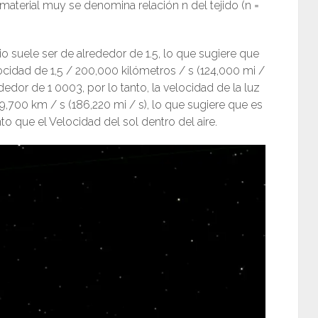
n material muy se denomina relación n del tejido (n =
drio suele ser de alrededor de 1.5, lo que sugiere que
elocidad de 1,5 / 200,000 kilómetros / s (124,000 mi /
dedor de 1 0003, por lo tanto, la velocidad de la luz
9,700 km / s (186,220 mi / s), lo que sugiere que es
o que el Velocidad del sol dentro del aire.