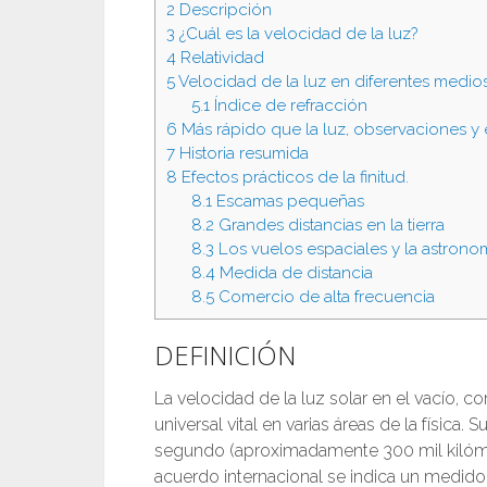
2
Descripción
3
¿Cuál es la velocidad de la luz?
4
Relatividad
5
Velocidad de la luz en diferentes medios
5.1
Índice de refracción
6
Más rápido que la luz, observaciones y
7
Historia resumida
8
Efectos prácticos de la finitud.
8.1
Escamas pequeñas
8.2
Grandes distancias en la tierra
8.3
Los vuelos espaciales y la astrono
8.4
Medida de distancia
8.5
Comercio de alta frecuencia
DEFINICIÓN
La velocidad de la luz solar en el vacío, 
universal vital en varias áreas de la físic
segundo (aproximadamente 300 mil kilóme
acuerdo internacional se indica un medido