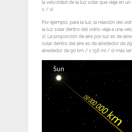
la velocidad de la luz solar que viaja en u
c / v).
Por ejemplo, para la luz, la relación del vi
la luz solar dentro del vidrio viaja a una v
s); La proporción de aire por luz es de alre
solar dentro del aire es de alrededor de 29
alrededor de 90 km / s (56 mi / s) más lent