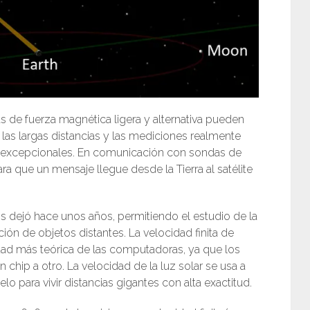
s de fuerza magnética ligera y alternativa pueden
las largas distancias y las mediciones realmente
tos excepcionales. En comunicación con sondas de
ra que un mensaje llegue desde la Tierra al satélite
os dejó hace unos años, permitiendo el estudio de la
ción de objetos distantes. La velocidad finita de
cidad más teórica de las computadoras, ya que los
chip a otro. La velocidad de la luz solar se usa a
para vivir distancias gigantes con alta exactitud.