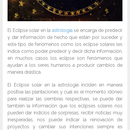
El Eclipse solar en la
astrología
se encarga de predecir
y dar información de hecho que están por suceder y
este tipo de fenómenos como los eclipse solares les
indica como poder predecir y decir dicha información,
en muchos casos los eclipse son fenómenos que
ayudan a los seres humanos a producir cambios de
manera drástica.
El Eclipse solar en la astrología inciden en manera
positiva las plantaciones y cual es el momento idóneo
para realizar las siembras respectivas, se puede dar
también la información que los eclipses solares nos
pueden dar indicios de sorpresas, recibir noticias muy
inesperadas, nos puede indicar la renovación de
proyectos y cambiar sus intenciones siempre es