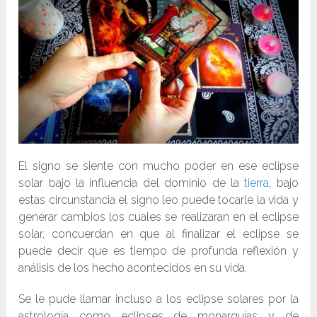
El signo se siente con mucho poder en ese eclipse
solar bajo la influencia del dominio de la
tierra
, bajo
estas circunstancia el signo leo puede tocarle la vida y
generar cambios los cuales se realizaran en el eclipse
solar, concuerdan en que al finalizar el eclipse se
puede decir que es tiempo de profunda reflexión y
análisis de los hecho acontecidos en su vida.
Se le pude llamar incluso a los eclipse solares por la
astrología como eclipses de monarquías y de