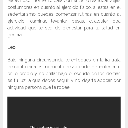
Maravilloso momento para comenzar o reanudar viejas
costumbres en cuanto al ejercicio físico, si estas en el
sedentarismo puedes comenzar rutinas en cuanto al
ejercicio, caminar, levantar pesas, cualquier otra
actividad que te sea de bienestar para tu salud en
general.
Leo.
Bajo ninguna circunstancia te enfoques en la ira trata
de controlarla es momento de aprender a mantener tu
brillo propio y no brillar bajo el escudo de los demás
es tu luz la que debes seguir y no dejarte apocar por
ninguna persona que te rodee.