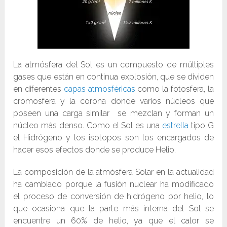
La atmósfera del Sol es un compuesto de múltiples
gases que están en continua explosión, que se dividen
en diferentes
capas atmosféricas
como la fotosfera, la
cromosfera y la corona donde varios núcleos que
poseen una carga similar se mezclan y forman un
núcleo más denso. Como el Sol es una
estrella
tipo G
el Hidrógeno y los isotopos son los encargados de
hacer esos efectos donde se produce Helio.
La composición de la atmósfera Solar en la actualidad
ha cambiado porque la fusión nuclear ha modificado
el proceso de conversión de hidrógeno por helio, lo
que ocasiona que la parte más interna del Sol se
encuentre un 60% de helio, ya que el calor se