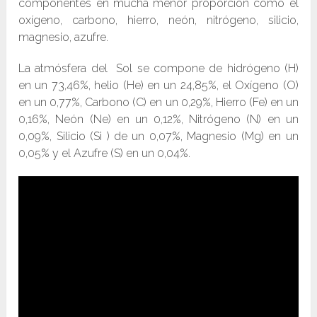
componentes en mucha menor proporción como el
oxígeno, carbono, hierro, neón, nitrógeno, silicio,
magnesio, azufre.
La atmósfera del Sol se compone de hidrógeno (H)
en un 73,46%, helio (He) en un 24,85%, el Oxígeno (O)
en un 0,77%, Carbono (C) en un 0,29%, Hierro (Fe) en un
0,16%, Neón (Ne) en un 0,12%, Nitrógeno (N) en un
0,09%, Silicio (Si ) de un 0,07%, Magnesio (Mg) en un
0,05% y el Azufre (S) en un 0,04%.