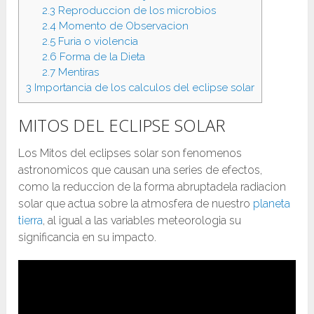
2.3
Reproduccion de los microbios
2.4
Momento de Observacion
2.5
Furia o violencia
2.6
Forma de la Dieta
2.7
Mentiras
3
Importancia de los calculos del eclipse solar
MITOS DEL ECLIPSE SOLAR
Los Mitos del eclipses solar son fenomenos
astronomicos que causan una series de efectos,
como la reduccion de la forma abruptadela radiacion
solar que actua sobre la atmosfera de nuestro
planeta
tierra
, al igual a las variables meteorologia su
significancia en su impacto.