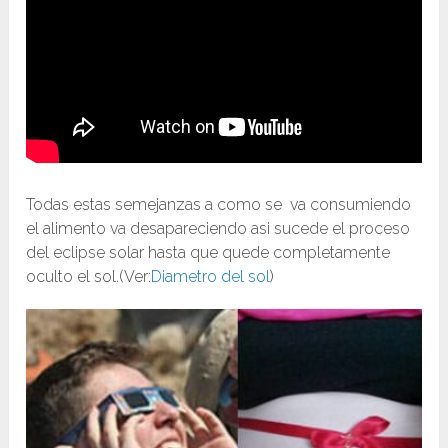
Todas estas semejanzas a como se va consumiendo
el alimento va desapareciendo asi sucede el proceso
del eclipse solar hasta que quede completamente
oculto el sol.(Ver:
Diametro del sol
)