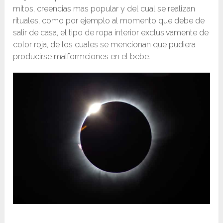
mitos, creencias mas popular y del cual se realizan
rituales, como por ejemplo al momento que debe de
salir de casa, el tipo de ropa interior exclusivamente de
color roja, de los cuales se mencionan que pudiera
producirse malformciones en el bebe.