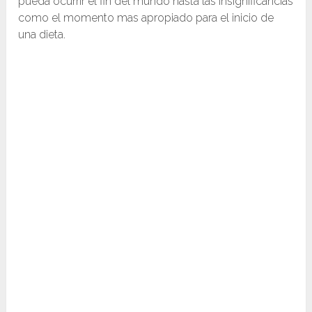
pueda ocurrir el fin del mundo hasta las insignificancias
como el momento mas apropiado para el inicio de
una dieta.