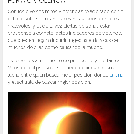
FURIA O VIOLENCIA
Con los diversos mitos y creencias relacionado con el
eclipse solar se creian que eran causados por seres
malevolos, y que a la vez ciertas personas estan
prospenso a cometer actos indicadores de violencia,
que pueden llegar a incurrir tragedias en la vidas de
muchos de ellas como causando la muerte.
Estos astros al momento de producirse y por tantos
Mitos del eclipse solar se puede decir que es una
lucha entre quien busca mejor posicion donde
la luna
y el sol trata de buscar mejor posicion.