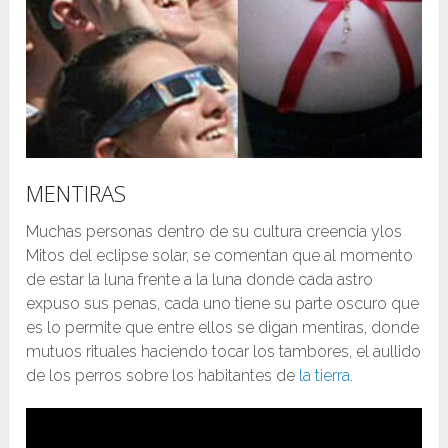
MENTIRAS
Muchas personas dentro de su cultura creencia ylos
Mitos del eclipse solar, se comentan que al momento
de estar la luna frente a la luna donde cada astro
expuso sus penas, cada uno tiene su parte oscuro que
es lo permite que entre ellos se digan mentiras, donde
mutuos rituales haciendo tocar los tambores, el aullido
de los perros sobre los habitantes de
la tierra.