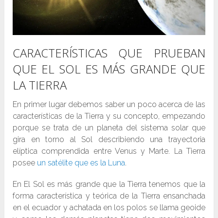
CARACTERÍSTICAS QUE PRUEBAN
QUE EL SOL ES MÁS GRANDE QUE
LA TIERRA
En primer lugar debemos saber un poco acerca de las
características de la Tierra y su concepto, empezando
porque se trata de un planeta del sistema solar que
gira en torno al Sol describiendo una trayectoria
elíptica comprendida entre Venus y Marte. La Tierra
posee
un satélite que es la Luna
.
En El Sol es más grande que la Tierra tenemos que la
forma característica y teórica de la Tierra ensanchada
en el ecuador y achatada en los polos se llama geoide