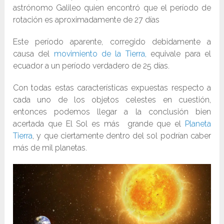
astrónomo Galileo quien encontró que el período de
rotación es aproximadamente de 27 días
Este período aparente, corregido debidamente a
causa del
movimiento de la Tierra,
equivale para el
ecuador a un período verdadero de 25 días.
Con todas estas características expuestas respecto a
cada uno de los objetos celestes en cuestión,
entonces podemos llegar a la conclusión bien
acertada que El Sol es más grande que el
Planeta
Tierra
, y que ciertamente dentro del sol podrían caber
más de mil planetas.