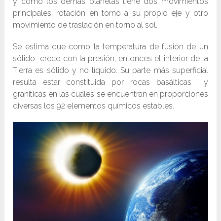
y como los demás planetas tiene dos movimientos
principales; rotación en torno a su propio eje y otro
movimiento de traslación en torno al sol.
Se estima que como la temperatura de fusión de un
sólido crece con la presión, entonces el interior de la
Tierra es sólido y no líquido. Su parte más superficial
resulta estar constituida por rocas basálticas y
graniticas en las cuales se encuentran en proporciones
diversas los 92 elementos químicos estables.