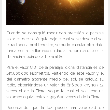
Cuando se consiguió medir con precisión la paralaje
solar, es decir, el ángulo bajo el cual se ve desde el sol
el radioecuatorial terrestre, se pudo calcular otro dato
fundamental, la llamada unidad astronómica que es la
distancia media de la Tierra al Sol
Para el valor 8,8″ de la paralaje, dicha distancia es de
149.600.000 kilómetros. Partiendo de este valor y el
del diámetro aparente medio del sol, se calcula su
radio, obteniéndose un valor de 696.000 km, 109, 12
veces el de la Tierra, según lo cual el sol tiene un
volumen equivalente a 1.303.600 veces el de la Tierra.
Recordando que la luz posee una velocidad de