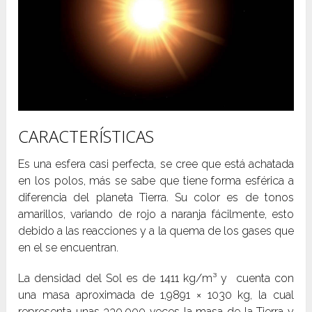
CARACTERÍSTICAS
Es una esfera casi perfecta, se cree que está achatada
en los polos, más se sabe que tiene forma esférica a
diferencia del planeta Tierra. Su color es de tonos
amarillos, variando de rojo a naranja fácilmente, esto
debido a las reacciones y a la quema de los gases que
en el se encuentran.
La densidad del Sol es de 1411 kg/m³ y cuenta con
una masa aproximada de 1,9891 × 10
30
kg, la cual
representa unas 330.000 veces la masa de la Tierra y