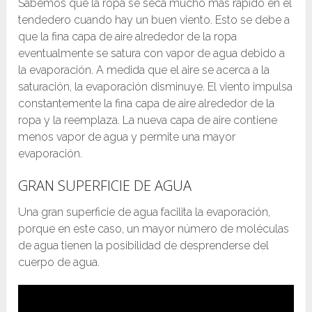
Sabemos que la ropa se seca mucho más rápido en el
tendedero cuando hay un buen viento. Esto se debe a
que la fina capa de aire alrededor de la ropa
eventualmente se satura con vapor de agua debido a
la evaporación. A medida que el aire se acerca a la
saturación, la evaporación disminuye. El viento impulsa
constantemente la fina capa de aire alrededor de la
ropa y la reemplaza. La nueva capa de aire contiene
menos vapor de agua y permite una mayor
evaporación.
GRAN SUPERFICIE DE AGUA
Una gran superficie de agua facilita la evaporación,
porque en este caso, un mayor número de moléculas
de agua tienen la posibilidad de desprenderse del
cuerpo de agua.