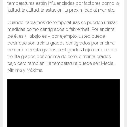
temperaturas están influenciadas por factores como la
latitud, la altitud, la estación, la proximidad al mar, etc.
Cuando hablamos de temperaturas se pueden utilizar
medidas como centígrados o fahrenheit. Por encima
de él es +, abajo es – por ejemplo, usted puede
decir que son treinta grados centígrados por encima
de cero o treinta grados centígrados bajo cero, o sólo
treinta grados por encima de cero, o treinta grados
bajo cero también. La temperatura puede ser: Media,
Mínima y Máxima.