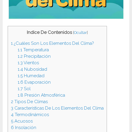
Indice De Contenidos
[
Ocultar
]
1
¿Cuáles Son Los Elementos Del Clima?
1.1
Temperatura
1.2
Precipitación
1.3
Vientos
1.4
Nubosidad
1.5
Humedad
1.6
Evaporación
1.7
Sol
1.8
Presión Atmosférica
2
Tipos De Climas
3
Características De Los Elementos Del Clima
4
Termodinámicos
5
Acuosos
6
Insolación