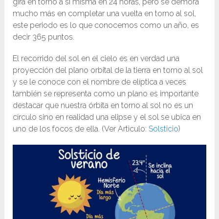
gira en torno a sí misma en 24 horas, pero se demora
mucho más en completar una vuelta en torno al sol,
este periodo es lo que conocemos como un año, es
decir 365 puntos.
El recorrido del sol en el cielo es en verdad una
proyección del plano orbital de la tierra en torno al sol
y se le conoce con el nombre de elíptica a veces
también se representa como un plano es importante
destacar que nuestra órbita en torno al sol no es un
círculo sino en realidad una elipse y el sol se ubica en
uno de los focos de ella. (Ver Articulo:
Solsticio
)