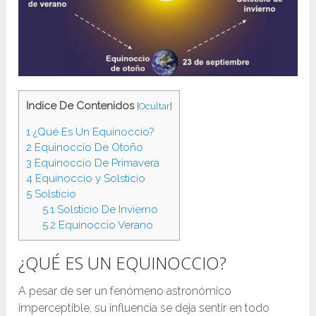
Indice De Contenidos
[
Ocultar
]
1
¿Qué Es Un Equinoccio?
2
Equinoccio De Otoño
3
Equinoccio De Primavera
4
Equinoccio y Solsticio
5
Solsticio
5.1
Solsticio De Invierno
5.2
Equinoccio Verano
¿QUÉ ES UN EQUINOCCIO?
A pesar de ser un fenómeno astronómico
imperceptible, su influencia se deja sentir en todo