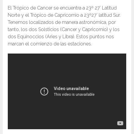
El Trópico de Cancer se encuentra a 23º 27′ Latitud
Norte y el Trópico de Capricornio a 23º27′ latitud Sur.
Tenemos localizados de manera astronómica, por
tanto, los dos Solsticios (Cancer y Capricornio) y los
dos Equinoccios (Aries y Libra). Estos puntos nos
marcan el comienzo de las estaciones.