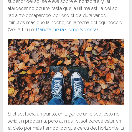
superior del sol se eleva sobre el horizonte, y el
atardecer no ocurre hasta que la última astilla del sol
radiante desaparece, por eso el día dura varios
minutos más que la noche, en la fecha del equinoccio.
(Ver Articulo:
Planeta Tierra Como Sistema
)
Si el sol fuera un punto, en lugar de un disco, esto no
sería un problema, pero aun así, el sol parece estar en
el cielo por más tiempo, porque cerca del horizonte, la