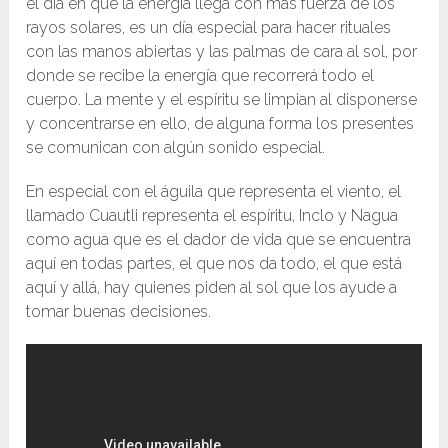
el día en que la energía llega con más fuerza de los
rayos solares, es un día especial para hacer rituales
con las manos abiertas y las palmas de cara al sol, por
donde se recibe la energía que recorrerá todo el
cuerpo. La mente y el espíritu se limpian al disponerse
y concentrarse en ello, de alguna forma los presentes
se comunican con algún sonido especial.
En especial con el águila que representa el viento, el
llamado Cuautli representa el espíritu, Inclo y Nagua
como agua que es el dador de vida que se encuentra
aquí en todas partes, el que nos da todo, el que está
aquí y allá, hay quienes piden al sol que los ayude a
tomar buenas decisiones.