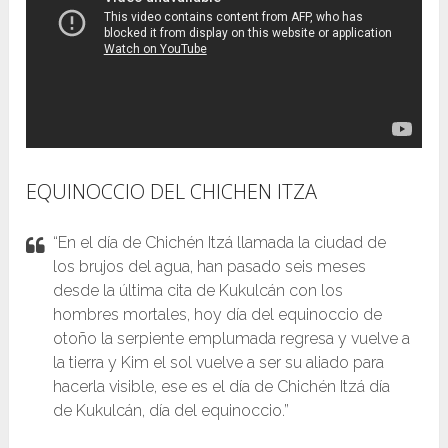
EQUINOCCIO DEL CHICHEN ITZA
“En el día de Chichén Itzá llamada la ciudad de
los brujos del agua, han pasado seis meses
desde la última cita de Kukulcán con los
hombres mortales, hoy día del equinoccio de
otoño la serpiente emplumada regresa y vuelve a
la tierra y Kim el sol vuelve a ser su aliado para
hacerla visible, ese es el día de Chichén Itzá día
de Kukulcán, día del equinoccio.”