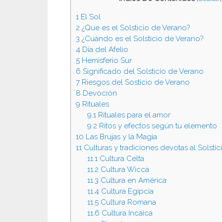
1
El Sol
2
¿Que es el Solsticio de Verano?
3
¿Cuándo es el Solsticio de Verano?
4
Día del Afelio
5
Hemisferio Sur
6
Significado del Solsticio de Verano
7
Riesgos del Sosticio de Verano
8
Devoción
9
Rituales
9.1
Rituales para el amor
9.2
Ritos y efectos según tu elemento
10
Las Brujas y la Magia
11
Culturas y tradiciones devotas al Solsti
11.1
Cultura Celta
11.2
Cultura Wicca
11.3
Cultura en América
11.4
Cultura Egipcia
11.5
Cultura Romana
11.6
Cultura Incaica