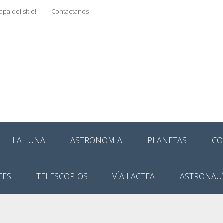
pa del sitio!
Contactanos
LA LUNA
ASTRONOMIA
PLANETAS
CO
TES
TELESCOPIOS
VÍA LACTEA
ASTRONAU