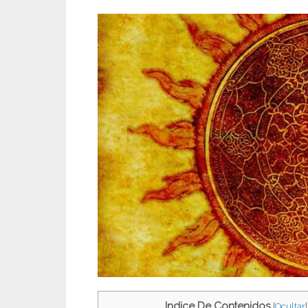
Indice De Contenidos
[
Ocultar
]