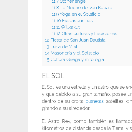
11.7
Stonehenge
11.8
La Noche de Iván Kupala
11.9
Yoga en el Solsticio
11.10
Fiestas Juninas
11.11
Willkakuti
11.12
Otras culturas y tradiciones
12
Fiesta de San Juan Bautista
13
Luna de Miel
14
Masonería y el Solsticio
15
Cultura Griega y mitología
EL SOL
El Sol, es una estrella y un astro que se e
y que debido a su gran tamaño, posee u
dentro de su órbita,
planetas
, satélites, 
girando a su alrededor.
El Astro Rey, como también es llamad
kilómetros de distancia desde la Tierra, y s