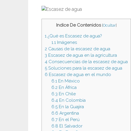
Indice De Contenidos
[
Ocultar
]
1
¿Qué es Escasez de agua?
1.1
Imágenes
2
Causas de la escasez de agua
3
Escasez de agua en la agricultura
4
Consecuencias de la escasez de agua
5
Soluciones para la escasez de agua
6
Escasez de agua en el mundo
6.1
En México
6.2
En África
6.3
En Chile
6.4
En Colombia
6.5
En la Guajira
6.6
Argentina
6.7
En el Perú
6.8
El Salvador