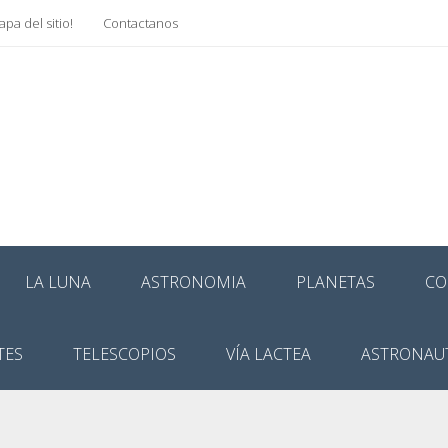
pa del sitio!
Contactanos
LA LUNA
ASTRONOMIA
PLANETAS
CO
TES
TELESCOPIOS
VÍA LACTEA
ASTRONAU