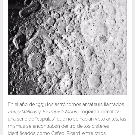
En el año de 1953 los astrónomos amateurs llamados
Percy Wilkins
y
Sir Patrick Moore
, lograron identificar
una serie de “cúpulas” que no se habían visto antes, las
mismas se encontraban dentro de los cráteres
identificados como Cefeo, Picard, entre otros.