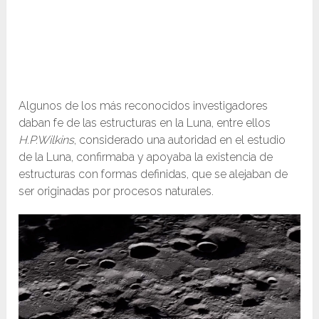
Algunos de los más reconocidos investigadores
daban fe de las estructuras en la Luna, entre ellos
H.P.Wilkins
, considerado una autoridad en el estudio
de la Luna, confirmaba y apoyaba la existencia de
estructuras con formas definidas, que se alejaban de
ser originadas por procesos naturales.