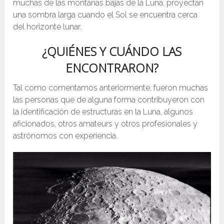
muchas de las montañas bajas de la Luna, proyectan
una sombra larga cuando el Sol se encuentra cerca
del horizonte lunar.
¿QUIÉNES Y CUÁNDO LAS
ENCONTRARON?
Tal como comentamos anteriormente, fueron muchas
las personas que de alguna forma contribuyeron con
la identificación de estructuras en la Luna, algunos
aficionados, otros amateurs y otros profesionales y
astrónomos con experiencia.