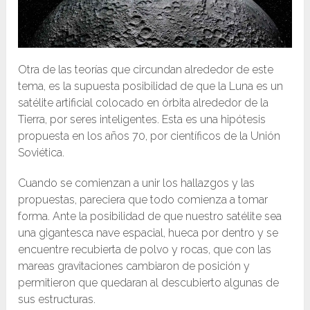
Otra de las teorías que circundan alrededor de este
tema, es la supuesta posibilidad de que la Luna es un
satélite artificial colocado en órbita alrededor de la
Tierra, por seres inteligentes. Esta es una hipótesis
propuesta en los años 70, por científicos de la Unión
Soviética.
Cuando se comienzan a unir los hallazgos y las
propuestas, pareciera que todo comienza a tomar
forma. Ante la posibilidad de que nuestro satélite sea
una gigantesca nave espacial, hueca por dentro y se
encuentre recubierta de polvo y rocas, que con las
mareas gravitaciones cambiaron de posición y
permitieron que quedaran al descubierto algunas de
sus estructuras.