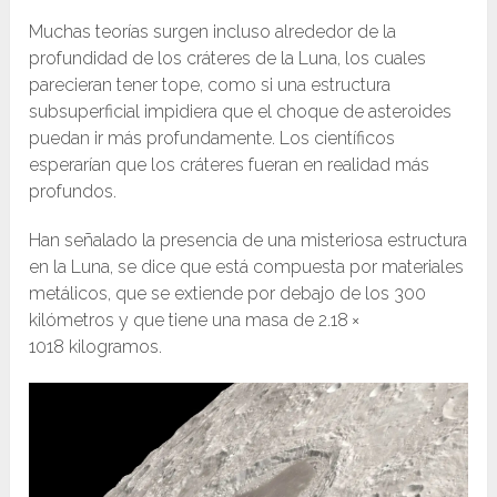
Muchas teorías surgen incluso alrededor de la
profundidad de los cráteres de la Luna, los cuales
parecieran tener tope, como si una estructura
subsuperficial impidiera que el choque de asteroides
puedan ir más profundamente. Los científicos
esperarían que los cráteres fueran en realidad más
profundos.
Han señalado la presencia de una misteriosa estructura
en la Luna, se dice que está compuesta por materiales
metálicos, que se extiende por debajo de los 300
kilómetros y que tiene una masa de 2.18 ×
10
18
kilogramos.