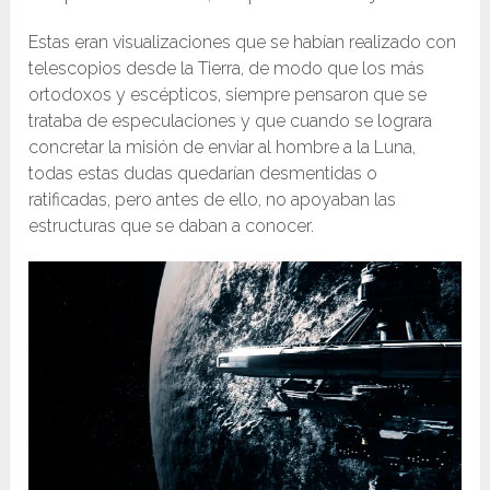
Estas eran visualizaciones que se habían realizado con
telescopios desde la Tierra, de modo que los más
ortodoxos y escépticos, siempre pensaron que se
trataba de especulaciones y que cuando se lograra
concretar la misión de enviar al hombre a la Luna,
todas estas dudas quedarían desmentidas o
ratificadas, pero antes de ello, no apoyaban las
estructuras que se daban a conocer.