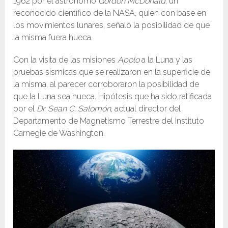
1962 por el astrónomo
Gordon McDonald
, un
reconocido científico de la NASA, quien con base en
los movimientos lunares, señaló la posibilidad de que
la misma fuera hueca.
Con la visita de las misiones
Apolo
a la Luna y las
pruebas sísmicas que se realizaron en la superficie de
la misma, al parecer corroboraron la posibilidad de
que la Luna sea hueca. Hipótesis que ha sido ratificada
por el
Dr. Sean C. Salomón
, actual director del
Departamento de Magnetismo Terrestre del Instituto
Carnegie de Washington.