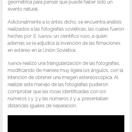
geométrica para pensar que puede haber sido un
evento natural.
Adicionalmente a lo antes dicho, se encuentra análisis
realizados a las fotografías soviéticas, las cuales fueron
hechas por
S. Ivanov,
un científico ruso, a quien
además se le adjudica la invención de las filmaciones
en estéreo en la Unión Soviética.
Ivanov
realizó una triangularización de las fotografías,
modificando de manera muy ligera los ángulos, con la
intención de obtener una imagen estereoscópica. Al
realizar este manejo de las fotografías pudieron
comprobar que las rocas identificadas con los
números 1 y 3 y las números 2 y 4, presentaban
distancias iguales de separación.