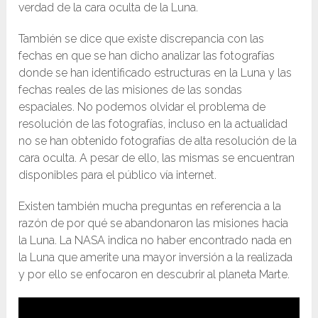
verdad de la cara oculta de la Luna.
También se dice que existe discrepancia con las
fechas en que se han dicho analizar las fotografías
donde se han identificado estructuras en la Luna y las
fechas reales de las misiones de las sondas
espaciales. No podemos olvidar el problema de
resolución de las fotografías, incluso en la actualidad
no se han obtenido fotografías de alta resolución de la
cara oculta. A pesar de ello, las mismas se encuentran
disponibles para el público vía internet.
Existen también mucha preguntas en referencia a la
razón de por qué se abandonaron las misiones hacia
la Luna. La NASA indica no haber encontrado nada en
la Luna que amerite una mayor inversión a la realizada
y por ello se enfocaron en descubrir al planeta Marte.