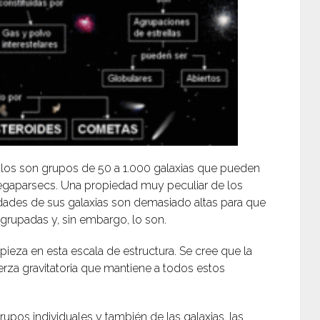
los son grupos de 50 a 1.000 galaxias que pueden
megaparsecs. Una propiedad muy peculiar de los
ades de sus galaxias son demasiado altas para que
grupadas y, sin embargo, lo son.
pieza en esta escala de estructura. Se cree que la
erza gravitatoria que mantiene a todos estos
upos individuales y también de las galaxias, las