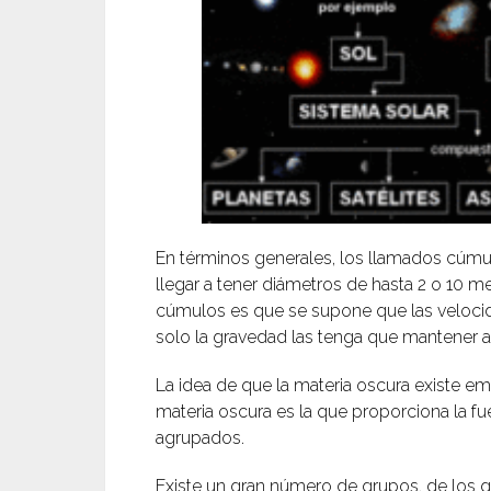
En términos generales, los llamados cúmu
llegar a tener diámetros de hasta 2 o 10 
cúmulos es que se supone que las velocid
solo la gravedad las tenga que mantener a
La idea de que la materia oscura existe em
materia oscura es la que proporciona la fu
agrupados.
Existe un gran número de grupos, de los gr