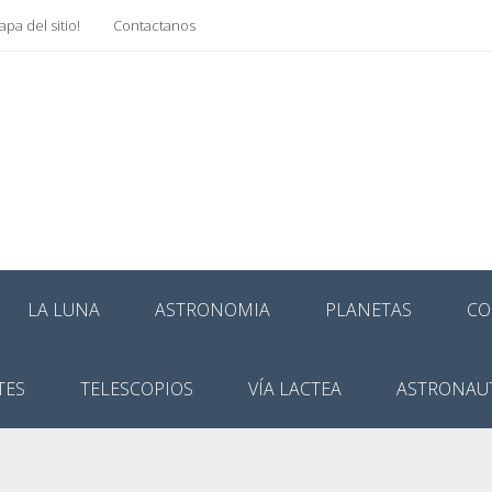
pa del sitio!
Contactanos
LA LUNA
ASTRONOMIA
PLANETAS
CO
TES
TELESCOPIOS
VÍA LACTEA
ASTRONAU