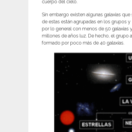
cuerpo del cielo.
Sin embargo existen algunas galaxias que 
de estas están agrupadas en los grupos y
por lo general con menos de 50 galaxias y
millones de años luz. De hecho, el grupo 
formado por poco más de 40 galaxias.