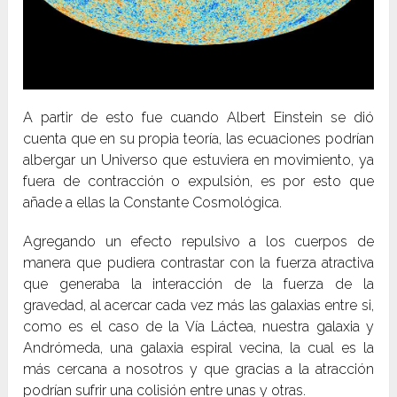
A partir de esto fue cuando Albert Einstein se dió
cuenta que en su propia teoría, las ecuaciones podrían
albergar un Universo que estuviera en movimiento, ya
fuera de contracción o expulsión, es por esto que
añade a ellas la Constante Cosmológica.
A
gregando un efecto repulsivo a los cuerpos de
manera que pudiera contrastar con la fuerza atractiva
que generaba la interacción de la fuerza de la
gravedad, al acercar cada vez más las galaxias entre si,
como es el caso de la Vía Láctea, nuestra galaxia y
Andrómeda, una galaxia espiral vecina, la cual es la
más cercana a nosotros y que gracias a la atracción
podrían sufrir una colisión entre unas y otras.