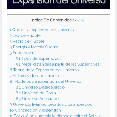
Indice De Contenidos
[
Ocultar
]
1
Qué es la expansión del Universo
2
Ley de Hubble
3
Radio de Hubble
4
Energía y Materia Oscura
5
Supernova
5.1
Tipos de Supernovas
5.2
Medir distancias a partir de las Supernovas
6
Teoría de la Expansión del Universo
7
Historia y descubrimiento
8
Modelos de expansión del Universo
8.1
Universo Desacelerado
8.2
Universo de Costa
8.3
Universo Acelerado
9
Universos livianos, pesados y balanceados
10
Contracción y expansión
11
Por qué no aumenta la distancia entre el Sol y la