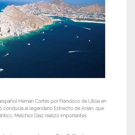
spañol Hernán Cortés por Francisco de Ulloa en
fo conducía al legendario Estrecho de Anian, que
ntico. Melchior Díaz realizó importantes