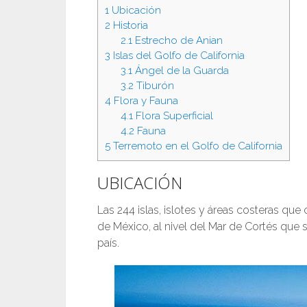
1
Ubicación
2
Historia
2.1
Estrecho de Anian
3
Islas del Golfo de California
3.1
Ángel de la Guarda
3.2
Tiburón
4
Flora y Fauna
4.1
Flora Superficial
4.2
Fauna
5
Terremoto en el Golfo de California
UBICACIÓN
Las 244 islas, islotes y áreas costeras qu
de México, al nivel del Mar de Cortés que s
país.