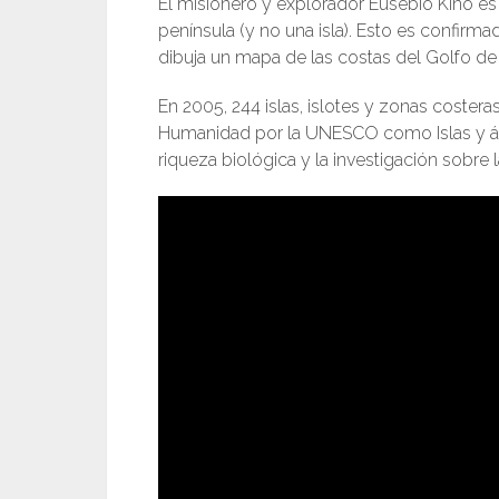
El misionero y explorador Eusebio Kino es 
península (y no una isla). Esto es confirm
dibuja un mapa de las costas del Golfo de C
En 2005, 244 islas, islotes y zonas costeras
Humanidad por la UNESCO como Islas y áre
riqueza biológica y la investigación sobre 