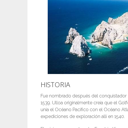
HISTORIA
Fue nombrado después del conquistador e
1539. Ulloa originalmente creía que el Gol
unía el Océano Pacífico con el Océano Atlá
expediciones de exploración allí en 1540.