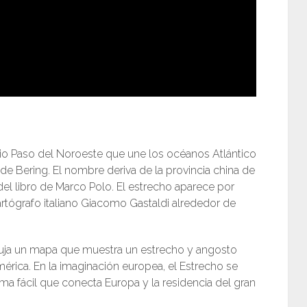
rio Paso del Noroeste que une los océanos Atlántico
de Bering. El nombre deriva de la provincia china de
el libro de Marco Polo. El estrecho aparece por
rtógrafo italiano Giacomo Gastaldi alrededor de
ibuja un mapa que muestra un estrecho y angosto
érica. En la imaginación europea, el Estrecho se
a fácil que conecta Europa y la residencia del gran