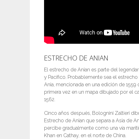
ESTRECHO DE ANIAN
El estrecho de Anian es parte del legenda
y Pacífico. Probablemente sea el estrecho 
Ania, mencionada en una edición de 1559 d
primera vez en un mapa dibujado por el ca
1562.
Cinco años después, Bolognini Zaltieri d
Estrecho de Anian que separa a Asia de Am
percibe gradualmente como una vía marítim
Khan en Cathay, en el norte de China.