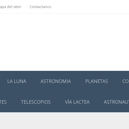
pa del sitio!
Contactanos
LA LUNA
ASTRONOMIA
PLANETAS
CO
TES
TELESCOPIOS
VÍA LACTEA
ASTRONAU