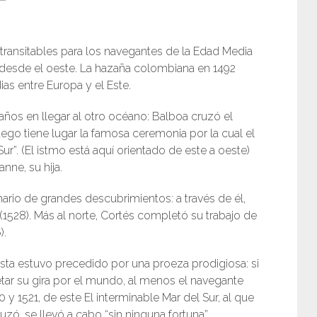
transitables para los navegantes de la Edad Media
 desde el oeste. La hazaña colombiana en 1492
ias entre Europa y el Este.
años en llegar al otro océano: Balboa cruzó el
go tiene lugar la famosa ceremonia por la cual el
r”. (El istmo está aquí orientado de este a oeste)
ne, su hija.
ario de grandes descubrimientos: a través de él,
a (1528). Más al norte, Cortés completó su trabajo de
).
sta estuvo precedido por una proeza prodigiosa: si
tar su gira por el mundo, al menos el navegante
 y 1521, de este El interminable Mar del Sur, al que
zó, se llevó a cabo “sin ninguna fortuna”.