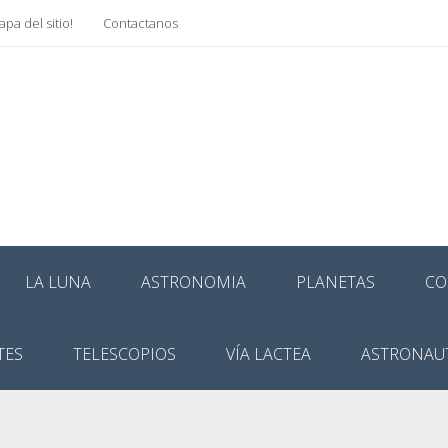
pa del sitio!
Contactanos
LA LUNA
ASTRONOMIA
PLANETAS
CO
TES
TELESCOPIOS
VÍA LACTEA
ASTRONAU