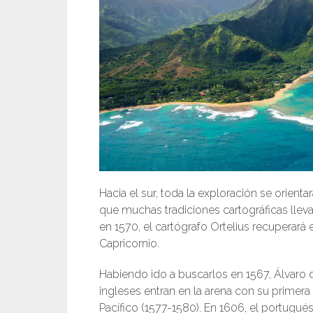
Hacia el sur, toda la exploración se orienta
que muchas tradiciones cartográficas lleva
en 1570, el cartógrafo Ortelius recuperará 
Capricornio.
Habiendo ido a buscarlos en 1567, Álvaro 
ingleses entran en la arena con su primera 
Pacífico (1577-1580). En 1606, el portugué