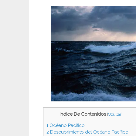
Indice De Contenidos
[
Ocultar
]
1
Océano Pacífico
2
Descubrimiento del Océano Pacífico