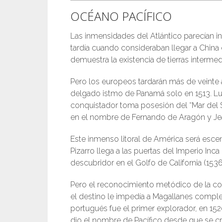
OCÉANO PACÍFICO
Las inmensidades del Atlántico parecían in
tardía cuando consideraban llegar a China
demuestra la existencia de tierras intermed
Pero los europeos tardarán más de veinte 
delgado istmo de Panamá solo en 1513. Lue
conquistador toma posesión del “Mar del Su
en el nombre de Fernando de Aragón y Jean
Este inmenso litoral de América será escen
Pizarro llega a las puertas del Imperio Inc
descubridor en el Golfo de California (1536
Pero el reconocimiento metódico de la co
el destino le impedía a Magallanes comple
portugués fue el primer explorador, en 1520
dio el nombre de Pacífico desde que se cru