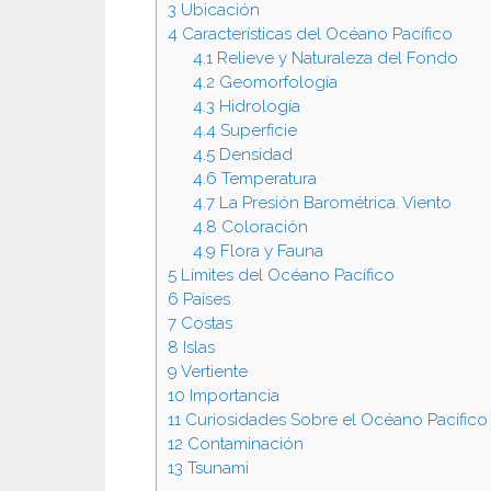
3
Ubicación
4
Características del Océano Pacífico
4.1
Relieve y Naturaleza del Fondo
4.2
Geomorfología
4.3
Hidrología
4.4
Superficie
4.5
Densidad
4.6
Temperatura
4.7
La Presión Barométrica. Viento
4.8
Coloración
4.9
Flora y Fauna
5
Límites del Océano Pacífico
6
Países
7
Costas
8
Islas
9
Vertiente
10
Importancia
11
Curiosidades Sobre el Océano Pacífico
12
Contaminación
13
Tsunami