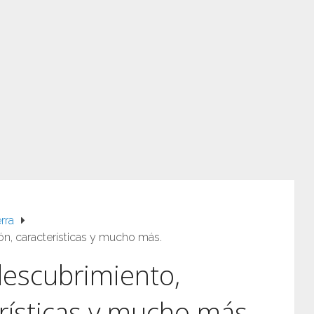
rra
ón, características y mucho más.
descubrimiento,
erísticas y mucho más.