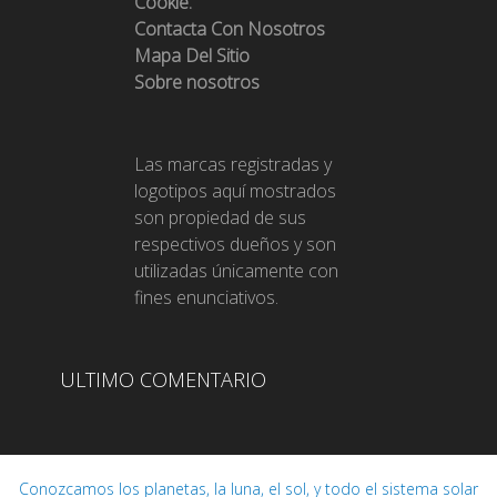
Cookie.
Contacta Con Nosotros
Mapa Del Sitio
Sobre nosotros
Las marcas registradas y
logotipos aquí mostrados
son propiedad de sus
respectivos dueños y son
utilizadas únicamente con
fines enunciativos.
ULTIMO COMENTARIO
Conozcamos los planetas, la luna, el sol, y todo el sistema solar