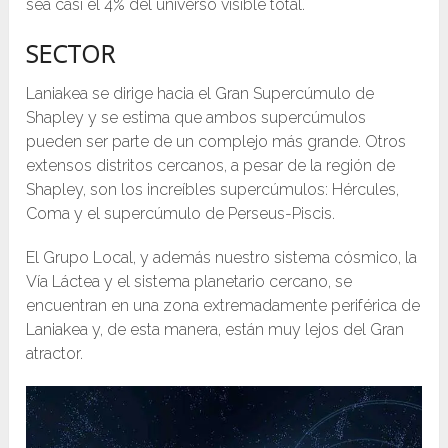
sea casi el 4% del universo visible total.
SECTOR
Laniakea se dirige hacia el Gran Supercúmulo de
Shapley y se estima que ambos supercúmulos
pueden ser parte de un complejo más grande. Otros
extensos distritos cercanos, a pesar de la región de
Shapley, son los increíbles supercúmulos: Hércules,
Coma y el supercúmulo de Perseus-Piscis.
El Grupo Local, y además nuestro sistema cósmico, la
Vía Láctea y el sistema planetario cercano, se
encuentran en una zona extremadamente periférica de
Laniakea y, de esta manera, están muy lejos del Gran
atractor.