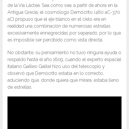
de la Vía Láctea. Sea como sea, a partir de ahora en la
Antigua Grecia, el cosmólogo Demócrito (460 aC-370
aC) propuso que el eje blanco en el cielo era en
realidad una combinación de numerosas estrellas
excesivamente ennegrecidas por separado, por lo que
es imposible ser percibido como vista directa.
No obstante, su pensamiento no tuvo ninguna ayuda o
respaldo hasta el año 1609, cuando el experto espacial
italiano Galileo Galilei hizo uso del telescopio y
observó que Demócrito estaba en lo correcto,
aduciendo que, donde quiera que mirara, estaba lleno
de estrellas.