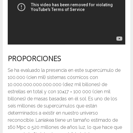
PROPORCIONES
Se ha evaluado la presencia en este supercúmulo de
100.000 (cien mil) sistemas cósmicos con
10.000.000.000.000.000 (diez mil billones) de
estrellas en total y con 10ᴧ17 = 100 000 (cien mil
billones) de masas basadas en él sol. Es uno de los
seis millones de supercúmulos que están
determinados a existir en nuestro universo
reconocible. Laniakea tiene un tamaño estimado de
160 Mpc o 520 millones de años luz, lo que hace que