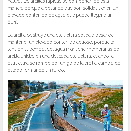
natural, las arcillas rápidas se comportan de esta
manera porque a pesar de que son sólidas tienen un
elevado contenido de agua que puede llegar a un
80%.
La arcilla obstruye una estructura sólida a pesar de
mantener un elevado contenido acuoso, porque la
tensión superficial del agua mantiene membranas de
arcilla unidas en una delicada estructura, cuando la
estructura se rompe por un golpe la arcilla cambia de
estado formando un fluido.