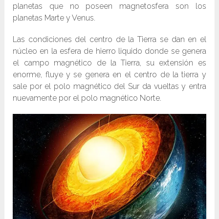
planetas que no poseen magnetosfera son los
planetas Marte y Venus.
Las condiciones del centro de la Tierra se dan en el
núcleo en la esfera de hierro liquido donde se genera
el campo magnético de la Tierra, su extensión es
enorme, fluye y se genera en el centro de la tierra y
sale por el polo magnético del Sur da vueltas y entra
nuevamente por el polo magnético Norte.