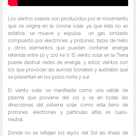
Los vientos solares son producidos por el movimiento
que se origina en la corona solar, ya que esta no es
estatica, se mueve y expulsa un gas ionizado
compuesto por electrones y protones, tazas de helio
y otros elementos que pueden contener energía
retenida entre 10 y 100 ke V. El viento solar en la Tierra
puede destruir redes de energía, y estos vientos son
los que provocan las auroras boreales y australes que
se presentan en los polos norte y sur.
El viento solar se manifiesta como una salida de
plasma que proviene del sol y va en todas las
direcciones del sistema solar, como esta lleno de
protones, electrones y partículas alfas es cuasi-
neutral.
Donde no se reflejan los rayos del Sol las líneas de