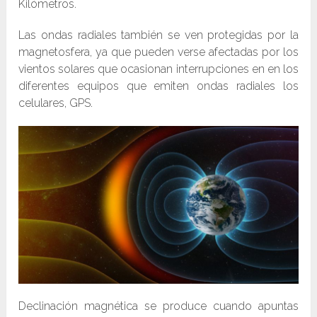
Kilómetros.
Las ondas radiales también se ven protegidas por la
magnetosfera, ya que pueden verse afectadas por los
vientos solares que ocasionan interrupciones en en los
diferentes equipos que emiten ondas radiales los
celulares, GPS.
Declinación magnética se produce cuando apuntas