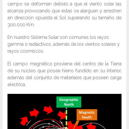
campo se deforman debido a que el viento solar las
alcanza provocando que estas se alarguen y arrastren
en dirección opuesta al Sol superando su tamaño de
300.000 Km.
En nuestro Sistema Solar son comunes los rayos
gamma o radiactivos, además de los vientos solares y
rayos cosmiscos.
El campo magnético proviene del centro de la Tierra
de su núcleo que posee hierro fundido en su interior,
además del conjunto de materiales que poseen carga
eléctrica.