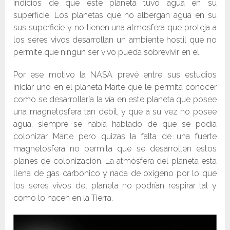
indicios de que este planeta tuvo agua en su
superficie. Los planetas que no albergan agua en su
sus superficie y no tienen una atmosfera que proteja a
los seres vivos desarrollan un ambiente hostil que no
permite que ningun ser vivo pueda sobrevivir en el.
Por ese motivo la NASA prevé entre sus estudios
iniciar uno en el planeta Marte que le permita conocer
como se desarrollaría la vía en este planeta que posee
una magnetosfera tan debil, y que a su vez no posee
agua, siempre se había hablado de que se podía
colonizar Marte pero quizas la falta de una fuerte
magnetosfera no permita que se desarrollen estos
planes de colonización. La atmósfera del planeta esta
llena de gas carbónico y nada de oxigeno por lo que
los seres vivos del planeta no podrían respirar tal y
como lo hacen en la Tierra.