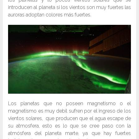
introducen al planeta si los vientos son muy fuertes las
auroras adoptan colores más fuertes.
Los planetas que no poseen magnetismo o el
magnetismo es muy debil sufren por el ingreso de los
vientos solares, que producen que el agua escape de
su atmosfera, esto es lo que se cree paso con la
atmósfera del planeta marte, ya que hay fuertes