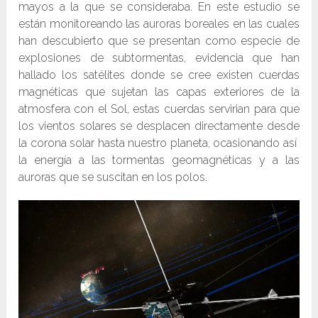
mayos a la que se consideraba. En este estudio se
están monitoreando las auroras boreales en las cuales
han descubierto que se presentan como especie de
explosiones de subtormentas, evidencia que han
hallado los satélites donde se cree existen cuerdas
magnéticas que sujetan las capas exteriores de la
atmosfera con el Sol, estas cuerdas servirian para que
los vientos solares se desplacen directamente desde
la corona solar hasta nuestro planeta, ocasionando así
la energía a las tormentas geomagnéticas y a las
auroras que se suscitan en los polos.