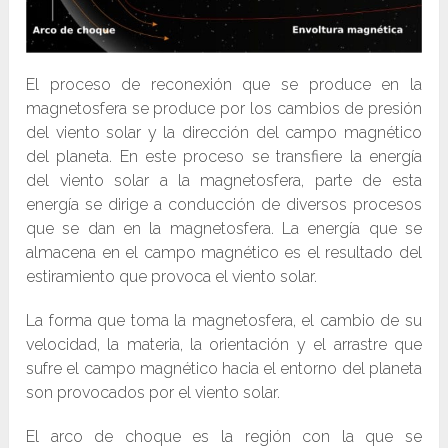
El proceso de reconexión que se produce en la
magnetosfera se produce por los cambios de presión
del viento solar y la dirección del campo magnético
del planeta. En este proceso se transfiere la energía
del viento solar a la magnetosfera, parte de esta
energía se dirige a conducción de diversos procesos
que se dan en la magnetosfera. La energía que se
almacena en el campo magnético es el resultado del
estiramiento que provoca el viento solar.
La forma que toma la magnetosfera, el cambio de su
velocidad, la materia, la orientación y el arrastre que
sufre el campo magnético hacia el entorno del planeta
son provocados por el viento solar.
El arco de choque es la región con la que se