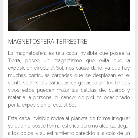
MAGNETOSFERA TERRESTRE
La magnetosfera es una capa invisible que posee la
Tierra, posee un magnetismo que evita que la
exposición directa al Sol, nos cause daño, ya que hay
muchas partículas cargadas que se desplazan en el
viento solar, si las partículas cargadas tocan los tejidos
vivos estos pueden matar las células del cuerpo y
matar a la persona, el cáncer de piel es ocasionado
por la exposición directa al Sol.
Esta capa invisible rodea al planeta de forma irregular
ya que no posee forma esferica pero no alcanza llegar
a los polos, y su estiramiento parecido a la cola de un