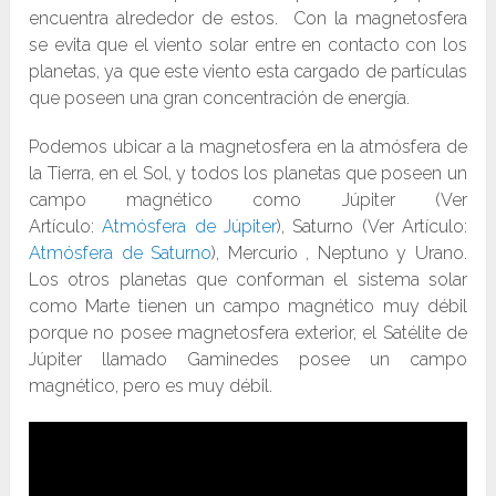
encuentra alrededor de estos. Con la magnetosfera
se evita que el viento solar entre en contacto con los
planetas, ya que este viento esta cargado de partículas
que poseen una gran concentración de energía.
Podemos ubicar a la magnetosfera en la atmósfera de
la Tierra, en el Sol, y todos los planetas que poseen un
campo magnético como Júpiter (Ver
Artículo:
Atmósfera de Júpiter
), Saturno (Ver Artículo:
Atmósfera de Saturno
), Mercurio , Neptuno y Urano.
Los otros planetas que conforman el sistema solar
como Marte tienen un campo magnético muy débil
porque no posee magnetosfera exterior, el Satélite de
Júpiter llamado Gaminedes posee un campo
magnético, pero es muy débil.