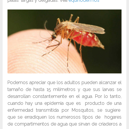
patas largas y delgadas. Vea
equinodermos
Podemos apreciar que los adultos pueden alcanzar el
tamaño de hasta 15 milímetros y que sus larvas se
desarrollan constantemente en el agua. Por lo tanto,
cuando hay una epidemia que es producto de una
enfermedad transmitida por Mosquitos, se sugiere
que se erradiquen los numerosos tipos de hogares
de compartimentos de agua que sirvan de criaderos a