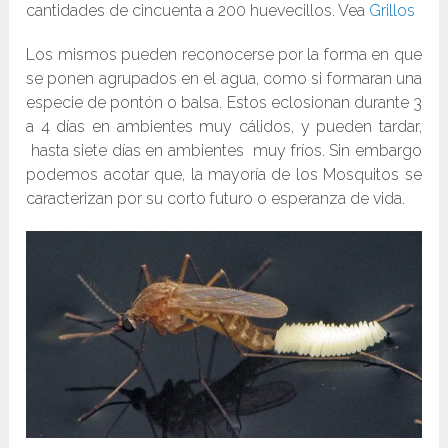
cantidades de cincuenta a 200 huevecillos. Vea
Grillos
Los mismos pueden reconocerse por la forma en que
se ponen agrupados en el agua, como si formaran una
especie de pontón o balsa. Estos eclosionan durante 3
a 4 días en ambientes muy cálidos, y pueden tardar,
hasta siete días en ambientes muy fríos. Sin embargo
podemos acotar que, la mayoría de los Mosquitos se
caracterizan por su corto futuro o esperanza de vida.