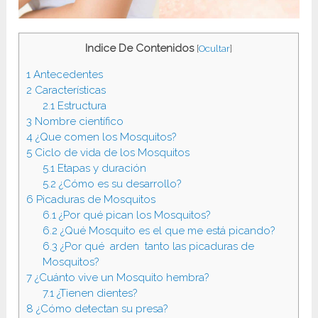
Indice De Contenidos
[
Ocultar
]
1
Antecedentes
2
Características
2.1
Estructura
3
Nombre científico
4
¿Que comen los Mosquitos?
5
Ciclo de vida de los Mosquitos
5.1
Etapas y duración
5.2
¿Cómo es su desarrollo?
6
Picaduras de Mosquitos
6.1
¿Por qué pican los Mosquitos?
6.2
¿Qué Mosquito es el que me está picando?
6.3
¿Por qué arden tanto las picaduras de
Mosquitos?
7
¿Cuánto vive un Mosquito hembra?
7.1
¿Tienen dientes?
8
¿Cómo detectan su presa?