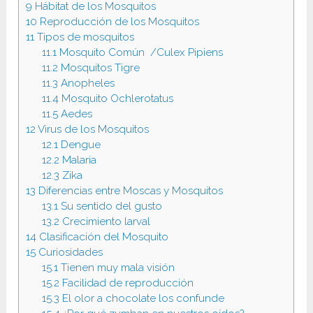
9
Hábitat de los Mosquitos
10
Reproducción de los Mosquitos
11
Tipos de mosquitos
11.1
Mosquito Común /Culex Pipiens
11.2
Mosquitos Tigre
11.3
Anopheles
11.4
Mosquito Ochlerotatus
11.5
Aedes
12
Virus de los Mosquitos
12.1
Dengue
12.2
Malaria
12.3
Zika
13
Diferencias entre Moscas y Mosquitos
13.1
Su sentido del gusto
13.2
Crecimiento larval
14
Clasificación del Mosquito
15
Curiosidades
15.1
Tienen muy mala visión
15.2
Facilidad de reproducción
15.3
El olor a chocolate los confunde