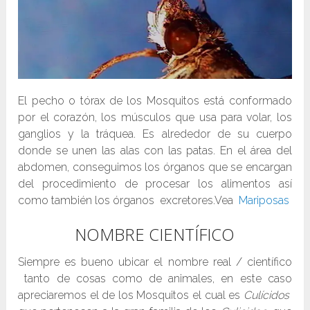
El pecho o tórax de los Mosquitos está conformado
por el corazón, los músculos que usa para volar, los
ganglios y la tráquea. Es alrededor de su cuerpo
donde se unen las alas con las patas. En el área del
abdomen, conseguimos los órganos que se encargan
del procedimiento de procesar los alimentos así
como también los órganos excretores.Vea
Mariposas
NOMBRE CIENTÍFICO
Siempre es bueno ubicar el nombre real / científico
tanto de cosas como de animales, en este caso
apreciaremos el de los Mosquitos el cual es
Culícidos