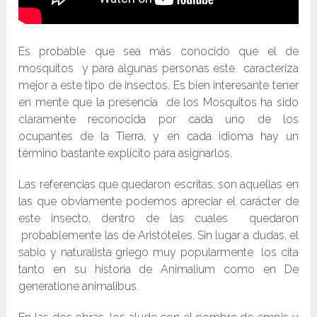
Es probable que sea más conocido que el de
mosquitos y para algunas personas este caracteriza
mejor a este tipo de insectos. Es bien interesante tener
en mente que la presencia de los Mosquitos ha sido
claramente reconocida por cada uno de los
ocupantes de la Tierra, y en cada idioma hay un
término bastante explícito para asignarlos.
Las referencias que quedaron escritas, son aquellas en
las que obviamente podemos apreciar el carácter de
este insecto, dentro de las cuales quedaron
probablemente las de Aristóteles. Sin lugar a dudas, el
sabio y naturalista griego muy popularmente los cita
tanto en su historia de Animalium como en De
generatione animalibus.