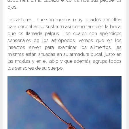
abdomen. En la cabeza encontramos sus pequeños
ojos.
Las antenas, que son medios muy usados por ellos
para encontrar su sustento así como también la boca,
que es llamada palpus. Los cuales son apéndices
sensoriales de los artrópodos, vemos que en los
insectos sirven para examinar los alimentos, las
mismas están situadas en su armadura bucal, justo en
las maxilas y en el labio y que además, agrupa todos
los sensores de su cuerpo.