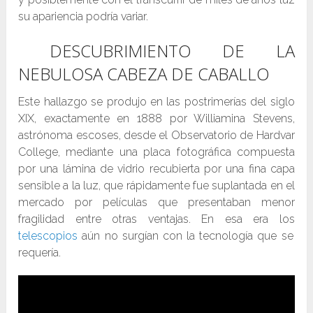
su apariencia podría variar.
DESCUBRIMIENTO DE LA
NEBULOSA CABEZA DE CABALLO
Este hallazgo se produjo en las postrimerías del siglo
XIX, exactamente en 1888 por Williamina Stevens,
astrónoma escoses, desde el Observatorio de Hardvar
College, mediante una placa fotográfica compuesta
por una lámina de vidrio recubierta por una fina capa
sensible a la luz, que rápidamente fue suplantada en el
mercado por películas que presentaban menor
fragilidad entre otras ventajas. En esa era los
telescopios
aún no surgían con la tecnología que se
requería.