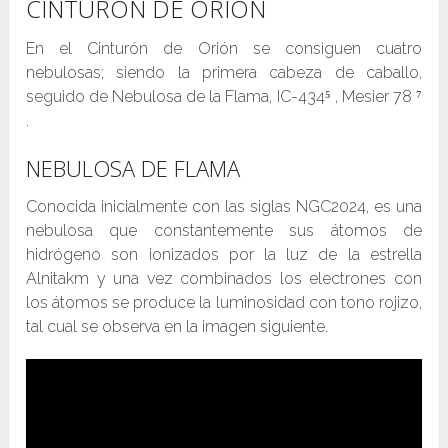
CINTURÓN DE ORIÓN
En el Cinturón de Orión se consiguen cuatro
nebulosas; siendo la primera cabeza de caballo,
seguido de Nebulosa de la Flama, IC-434⁵ , Mesier 78 ⁷
.
NEBULOSA DE FLAMA
Conocida inicialmente con las siglas NGC2024, es una
nebulosa que constantemente sus átomos de
hidrógeno son ionizados por la luz de la estrella
Alnitakm y una vez combinados los electrones con
los átomos se produce la luminosidad con tono rojizo,
tal cual se observa en la imagen siguiente.