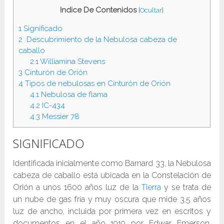
Indice De Contenidos
[
Ocultar
]
1
Significado
2
Descubrimiento de la Nebulosa cabeza de
caballo
2.1
Williamina Stevens
3
Cinturón de Orión
4
Tipos de nebulosas en Cinturón de Orión
4.1
Nebulosa de flama
4.2
IC-434
4.3
Messier 78
SIGNIFICADO
Identificada inicialmente como Barnard 33, la Nebulosa
cabeza de caballo está ubicada en la Constelación de
Orión a unos 1600 años luz de la
Tierra
y se trata de
un nube de gas fría y muy oscura que mide 3.5 años
luz de ancho, incluida por primera vez en escritos y
documentos en el año 1919 por Edwar Emerson,