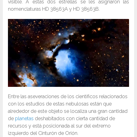
visible. A estas dos estrellas se les asignaron las
nomenclaturas HD 38563A y HD 38563B.
Entre las aseveraciones de los científicos relacionados
con los estudios de estas nebulosas están que
alrededor de este objeto se localiza una gran cantidad
de
planetas
deshabitados con cierta cantidad de
recursos y está posicionada al sur del extremo
izquierdo del Cinturón de Orión.