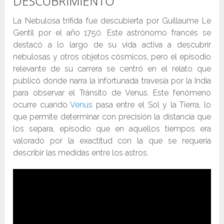
DESCUBRIMIENTO
La Nebulosa trífida fue descubierta por Guillaume Le
Gentil por el año 1750. Este astrónomo francés se
destacó a lo largo de su vida activa a descubrir
nebulosas y otros objetos cósmicos, pero el episodio
relevante de su carrera se centró en el relato que
publicó donde narra la infortunada travesía por la India
para observar el Tránsito de Venus. Este fenómeno
ocurre cuando
Venus
pasa entre el Sol y la Tierra, lo
que permite determinar con precisión la distancia que
los separa, episodio que en aquellos tiempos era
valorado por la exactitud con la que se requería
describir las medidas entre los astros.