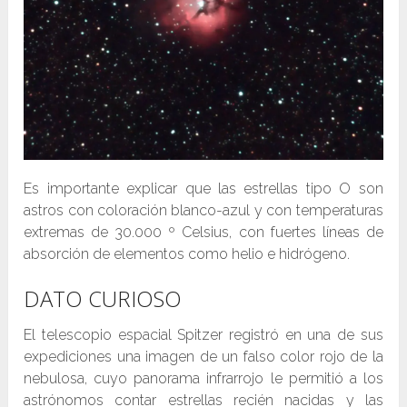
Es importante explicar que las estrellas tipo O son
astros con coloración blanco-azul y con temperaturas
extremas de 30.000 º Celsius, con fuertes líneas de
absorción de elementos como helio e hidrógeno.
DATO CURIOSO
El telescopio espacial Spitzer registró en una de sus
expediciones una imagen de un falso color rojo de la
nebulosa, cuyo panorama infrarrojo le permitió a los
astrónomos contar estrellas recién nacidas y las