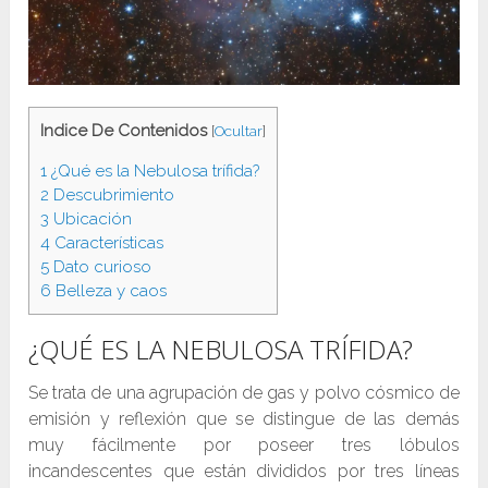
Indice De Contenidos
[
Ocultar
]
1
¿Qué es la Nebulosa trífida?
2
Descubrimiento
3
Ubicación
4
Características
5
Dato curioso
6
Belleza y caos
¿QUÉ ES LA NEBULOSA TRÍFIDA?
Se trata de una agrupación de gas y polvo cósmico de
emisión y reflexión que se distingue de las demás
muy fácilmente por poseer tres lóbulos
incandescentes que están divididos por tres líneas