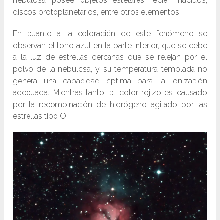
nebulosa posee objetos estelares recién nacidos,
discos protoplanetarios, entre otros elementos.
En cuanto a la coloración de este fenómeno se
observan el tono azul en la parte interior, que se debe
a la luz de estrellas cercanas que se relejan por el
polvo de la nebulosa, y su temperatura templada no
genera una capacidad óptima para la ionización
adecuada. Mientras tanto, el color rojizo es causado
por la recombinación de hidrógeno agitado por las
estrellas tipo O.