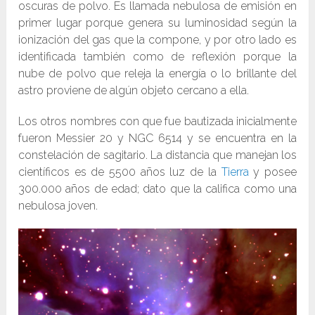
oscuras de polvo. Es llamada nebulosa de emisión en
primer lugar porque genera su luminosidad según la
ionización del gas que la compone, y por otro lado es
identificada también como de reflexión porque la
nube de polvo que releja la energía o lo brillante del
astro proviene de algún objeto cercano a ella.
Los otros nombres con que fue bautizada inicialmente
fueron Messier 20 y NGC 6514 y se encuentra en la
constelación de sagitario. La distancia que manejan los
científicos es de 5500 años luz de la
Tierra
y posee
300.000 años de edad; dato que la califica como una
nebulosa joven.