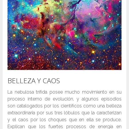
BELLEZA Y CAOS
La nebulosa trífida posee mucho movimiento en su
proceso interno de evolución, y algunos episodios
son catalogados por los científicos como una belleza
extraordinaria por sus tres lóbulos que la caracterizan
y el caos por los choques que en ella se produce.
Explican que los fuertes procesos de energía en