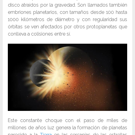
disco atraídos por la gravedad. Son llamados también
embriones planetarios, con tamaños desde 100 hasta
1000 kilómetros de diámetro y con regularidad sus
órbitas se ven afectados por otros protoplanetas que
conlleva a colisiones entre sí.
Este constante choque con el paso de miles de
millones de años luz genera la formación de planetas
parecido a la
Tierra
en las cercanías de las estrellas