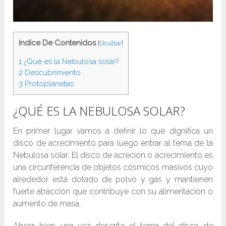
Indice De Contenidos
[
Ocultar
]
1
¿Qué es la Nebulosa solar?
2
Descubrimiento
3
Protoplanetas
¿QUÉ ES LA NEBULOSA SOLAR?
En primer lugar vamos a definir lo que dignifica un
disco de acrecimiento para luego entrar al tema de la
Nebulosa solar. El disco de acreción o acrecimiento es
una circunferencia de objetos cósmicos masivos cuyo
alrededor está dotado de polvo y gas y mantienen
fuerte atracción que contribuye con su alimentación o
aumento de masa.
Ahora bien, una vez descrito el tema del disco de