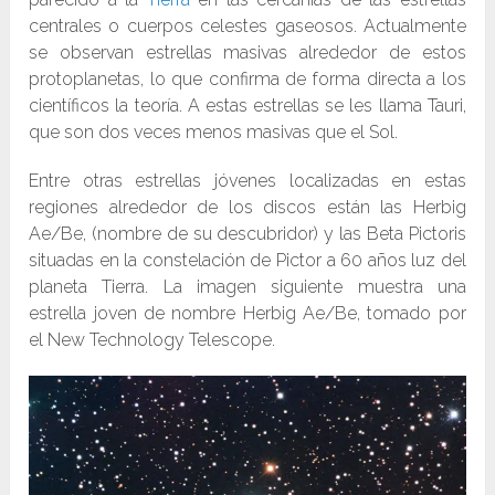
centrales o cuerpos celestes gaseosos. Actualmente
se observan estrellas masivas alrededor de estos
protoplanetas, lo que confirma de forma directa a los
científicos la teoría. A estas estrellas se les llama Tauri,
que son dos veces menos masivas que el Sol.
Entre otras estrellas jóvenes localizadas en estas
regiones alrededor de los discos están las Herbig
Ae/Be, (nombre de su descubridor) y las Beta Pictoris
situadas en la constelación de Pictor a 60 años luz del
planeta Tierra. La imagen siguiente muestra una
estrella joven de nombre Herbig Ae/Be, tomado por
el New Technology Telescope.