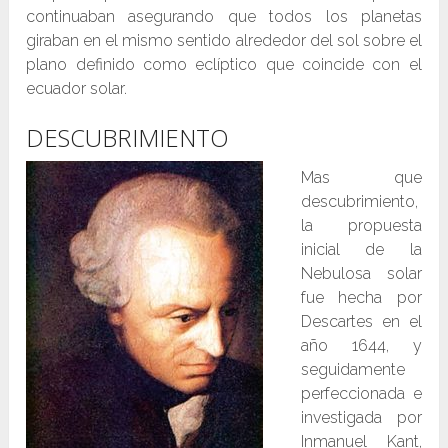
continuaban asegurando que todos los planetas
giraban en el mismo sentido alrededor del sol sobre el
plano definido como eclíptico que coincide con el
ecuador solar.
DESCUBRIMIENTO
Mas que
descubrimiento,
la propuesta
inicial de la
Nebulosa solar
fue hecha por
Descartes en el
año 1644, y
seguidamente
perfeccionada e
investigada por
Inmanuel Kant,