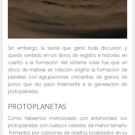
Sin embargo, la teoría que ganó toda discusión y
quedó sentado en los libros de registro e historias en
cuanto a la formación del sistema solar fue que un
disco de materia en rotación originó la formación de
planetas con agrupaciones crecientes de granos de
polvo que dio paso finalmente a la generación de
protoplanetas.
PROTOPLANETAS
Como habíamos mencionado con anterioridad, los
protoplanetas son cuerpos celestes de menor tamaño
formados por colisiones de objetos localizados en su