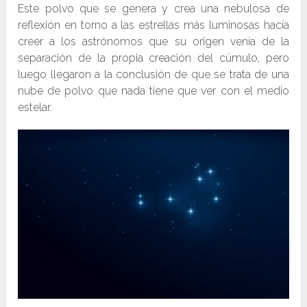
Este polvo que se genera y crea una nebulosa de
reflexión en torno a las estrellas más luminosas hacía
creer a los astrónomos que su origen venía de la
separación de la propia creación del cúmulo, pero
luego llegaron a la conclusión de que se trata de una
nube de polvo que nada tiene que ver con el medio
estelar.