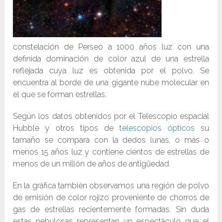
constelación de Perseo a 1000 años luz con una
definida dominación de color azul de una estrella
reflejada cuya luz es obtenida por el polvo. Se
encuentra al borde de una gigante nube molecular en
el que se forman estrellas.
Según los datos obtenidos por el Telescopio espacial
Hubble y otros tipos de
telescopios ópticos
su
tamaño se compara con la dedos lunas, o más o
menos 15 años luz y contiene cientos de estrellas de
menos de un millón de años de antigüedad.
En la gráfica también observamos una región de polvo
de emisión de color rojizo proveniente de chorros de
gas de estrellas recientemente formadas. Sin duda
estas nebulosas representan un espectáculo que el