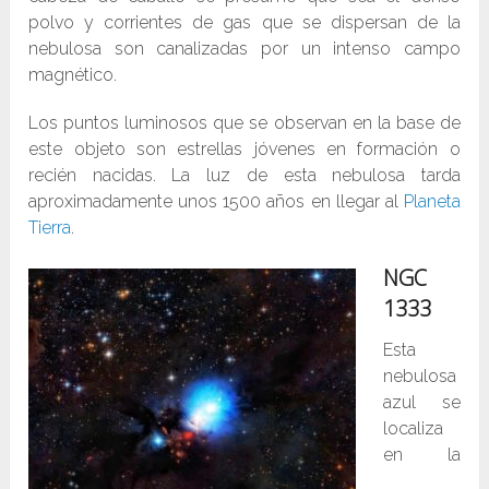
polvo y corrientes de gas que se dispersan de la
nebulosa son canalizadas por un intenso campo
magnético.
Los puntos luminosos que se observan en la base de
este objeto son estrellas jóvenes en formación o
recién nacidas. La luz de esta nebulosa tarda
aproximadamente unos 1500 años en llegar al
Planeta
Tierra
.
NGC
1333
Esta
nebulosa
azul se
localiza
en la