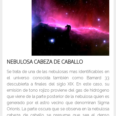
NEBULOSA CABEZA DE CABALLO
Se trata de una de las nebulosas mas identificables en
el universo conocida también como Barnard 33
descubierta a finales del siglo XIX. En este caso, su
emisión de tono rojizo proviene del gas de hidrógeno
que viene de la parte posterior de la nebulosa quien es
generado por el astro vecino que denominan Sigma
Orionis. La parte oscura que se observa en la nebulosa
cabeza de caballo se presume que sea el denso