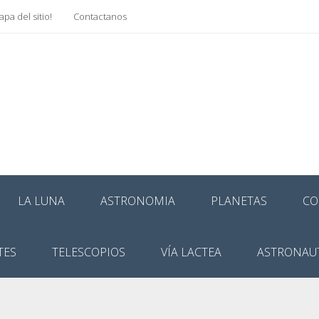
pa del sitio!
Contactanos
LA LUNA
ASTRONOMIA
PLANETAS
CO
TES
TELESCOPIOS
VÍA LACTEA
ASTRONAU