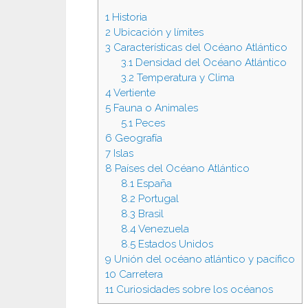
1
Historia
2
Ubicación y límites
3
Características del Océano Atlántico
3.1
Densidad del Océano Atlántico
3.2
Temperatura y Clima
4
Vertiente
5
Fauna o Animales
5.1
Peces
6
Geografía
7
Islas
8
Países del Océano Atlántico
8.1
España
8.2
Portugal
8.3
Brasil
8.4
Venezuela
8.5
Estados Unidos
9
Unión del océano atlántico y pacífico
10
Carretera
11
Curiosidades sobre los océanos