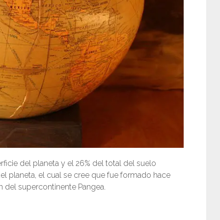
cie del planeta y el 26% del total del suelo
l planeta, el cual se cree que fue formado hace
ón del supercontinente Pangea.